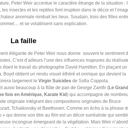
re, Peter Weir accentue le caractère étrange de la situation : 
les insectes et les reptiles font irruption dans le décor et l’imag
aleur anormale nimbait les lieux. Soudain, trois des filles entr
ommet… et se volatilisent sans explication.
La faille
ment élégante de Peter Weir nous donne
souvent le sentiment 
stes. C’est d’ailleurs l’une des influences majeures du réalisat
re étant le travail du photographe David Hamilton. En plaçant un
a, Boyd obtient un rendu visuel éthéré et onirique qui devient la
spirera largement le
Virgin Suicides
de Sofia Coppola.
it aussi beaucoup à la flûte de pan de George Zamfir (
Le Gran
une fois en Amérique, Karate Kid
) qui accompagne de nombre
de originale intégrant des compositions originales de Bruce
ozart, Tchaikovsky et Beethoven. Comme en écho à la phrase d
» qui donne son titre au film est un décor surréaliste qui sembl
euse incongrue émergeant de la végétation. Mais Weir n’abor