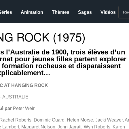
Séries
Animation
Thèmes
Sagas
Vidéos
NG ROCK (1975)
s l’Australie de 1900, trois élèves d’un
rnat pour jeunes filles partent explorer
 formation rocheuse et disparaissent
xplicablement…
IC AT HANGING ROCK
 – AUSTRALIE
sé par
Peter Weir
Rachel Roberts, Dominic Guard, Helen Morse, Jacki Weaver, A
 Lambert, Margaret Nelson, John Jarratt, Wyn Roberts, Karen