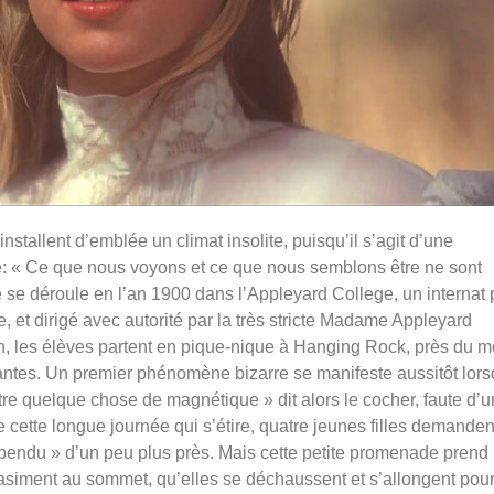
stallent d’emblée un climat insolite, puisqu’il s’agit d’une
oe: « Ce que nous voyons et ce que nous semblons être ne sont
e se déroule en l’an 1900 dans l’Appleyard College, un internat 
ie, et dirigé avec autorité par la très stricte Madame Appleyard
in, les élèves partent en pique-nique à Hanging Rock, près du m
tes. Un premier phénomène bizarre se manifeste aussitôt lor
être quelque chose de magnétique » dit alors le cocher, faute d’
e cette longue journée qui s’étire, quatre jeunes filles demanden
suspendu » d’un peu plus près. Mais cette petite promenade prend
uasiment au sommet, qu’elles se déchaussent et s’allongent pou