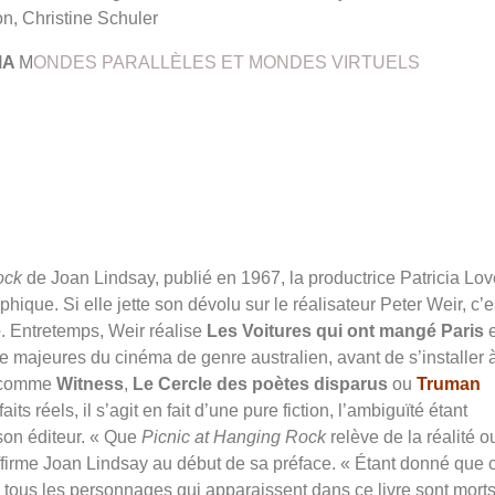
n, Christine Schuler
MA
M
ONDES PARALLÈLES ET MONDES VIRTUELS
Rock
de Joan Lindsay, publié en 1967, la productrice Patricia Lov
ique. Si elle jette son dévolu sur le réalisateur Peter Weir, c’e
e
. Entretemps, Weir réalise
Les Voitures qui ont mangé Paris
e
ue majeures du cinéma de genre australien, avant de s’installer 
s comme
Witness
,
Le Cercle des poètes disparus
ou
Truman
aits réels, il s’agit en fait d’une pure fiction, l’ambiguïté étant
son éditeur. « Que
Picnic at Hanging Rock
relève de la réalité o
, affirme Joan Lindsay au début de sa préface. « Étant donné que 
e tous les personnages qui apparaissent dans ce livre sont mort