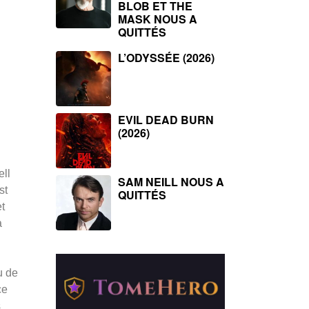
BLOB ET THE
MASK NOUS A
QUITTÉS
L’ODYSSÉE (2026)
EVIL DEAD BURN
(2026)
ell
SAM NEILL NOUS A
st
QUITTÉS
t
à
u de
ce
s