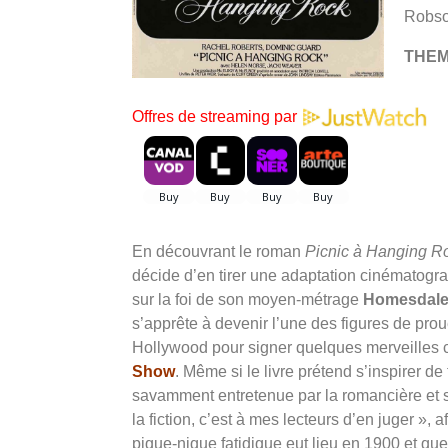
Robso
THE
Offres de streaming par
En découvrant le roman
Picnic à Hanging 
décide d’en tirer une adaptation cinématograph
sur la foi de son moyen-métrage
Homesdal
s’apprête à devenir l’une des figures de pro
Hollywood pour signer quelques merveille
Show
. Même si le livre prétend s’inspirer de f
savamment entretenue par la romancière et 
la fiction, c’est à mes lecteurs d’en juger »
pique-nique fatidique eut lieu en 1900 et qu