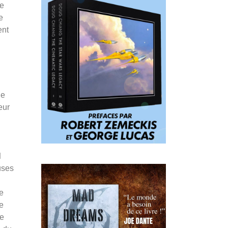
le
e
ent
de
eur
d
uses
e
e
de