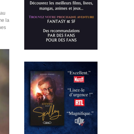
 au
me la
nes