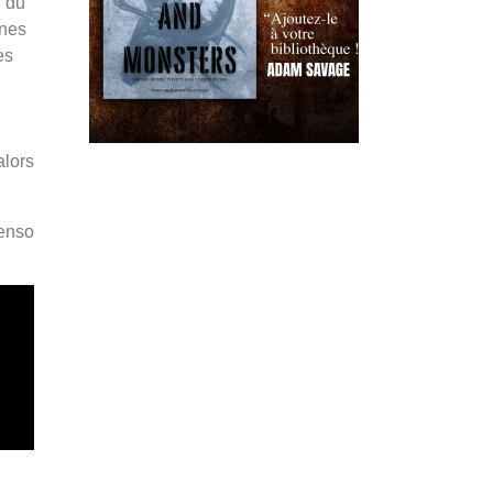
n du
ines
es
alors
Penso