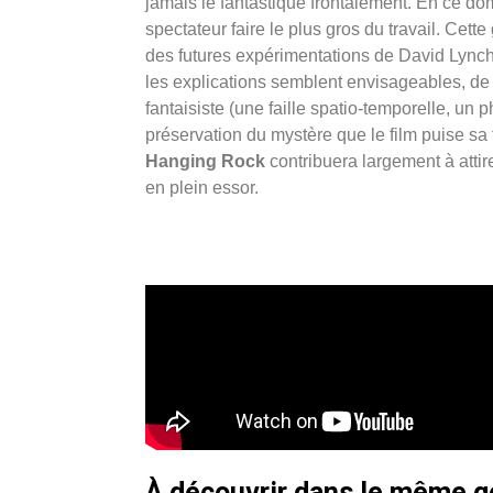
jamais le fantastique frontalement. En ce do
spectateur faire le plus gros du travail. Cett
des futures expérimentations de David Lynch. 
les explications semblent envisageables, de l
fantaisiste (une faille spatio-temporelle, u
préservation du mystère que le film puise sa 
Hanging Rock
contribuera largement à attire
en plein essor.
À découvrir dans le même 