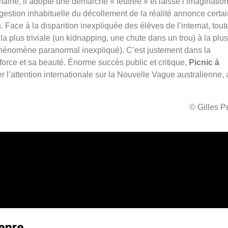
maine, il adopte une démarche « feutrée » et laisse l’imaginatio
e gestion inhabituelle du décollement de la réalité annonce certa
Face à la disparition inexpliquée des élèves de l’internat, tout
a plus triviale (un kidnapping, une chute dans un trou) à la plus
n phénomène paranormal inexpliqué). C’est justement dans la
force et sa beauté. Énorme succès public et critique,
Picnic à
r l’attention internationale sur la Nouvelle Vague australienne, 
© Gilles 
genre…