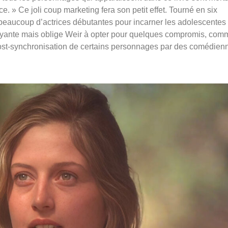
. » Ce joli coup marketing fera son petit effet. Tourné en six
 beaucoup d’actrices débutantes pour incarner les adolescentes
payante mais oblige Weir à opter pour quelques compromis, com
ost-synchronisation de certains personnages par des comédien