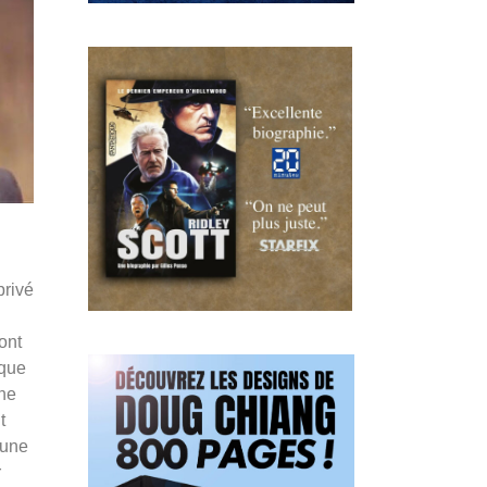
privé
ont
sque
une
t
 une
r