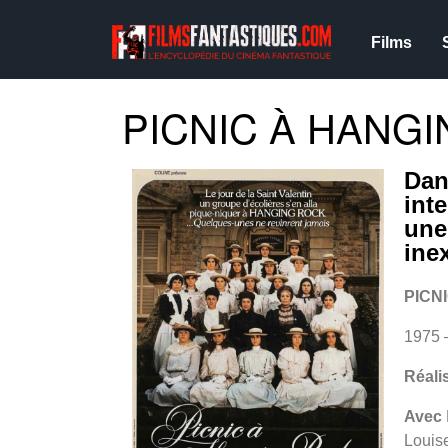
Films
PICNIC À HANGI
Dan
inte
une
ine
PICN
1975
Réali
Avec
Louise