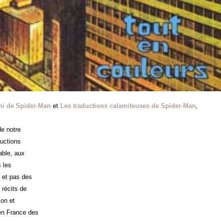
mi de Spider-Man
et
Les traductions calamiteuses de Spider-Man
,
de notre
ductions
able, aux
 les
 et pas des
 récits de
ion et
 en France des