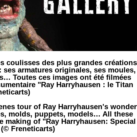
es coulisses des plus grandes créations
 ses armatures originales, ses moules,
es… Toutes ces images ont été filmées
umentaire "Ray Harryhausen : le Titan
eticarts)
enes tour of Ray Harryhausen's wonder
res, molds, puppets, models… All these
e making of "Ray Harryhausen: Special
(© Freneticarts)