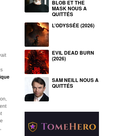
BLOB ET THE
MASK NOUS A
QUITTÉS
L’ODYSSÉE (2026)
EVIL DEAD BURN
ait
(2026)
es
ique
SAM NEILL NOUS A
QUITTÉS
ion,
ment
t
de
,