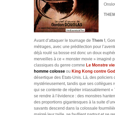
Onslo
THE
Avant d’attaquer le tournage de
Them !
, Gor
métrages, avec une prédilection pour l’aventu
déjà roulé sa bosse est donc un doux euphé
merveilles à ce « monster movie » imaginé p
classiques du genre comme
Le Monstre vie
homme colosse
ou
King Kong contre Godz
désertique des Etats-Unis. Là, des policier
mystérieusement, tandis que ses collègues ren
qui se contente de répéter inlassablement « T
se rendre à l’évidence : des monstres hantent
des proportions gigantesques à la suite d’
savants descend dans la colossale fourmilièr
malgré leur taille, se faufilent partout et se 