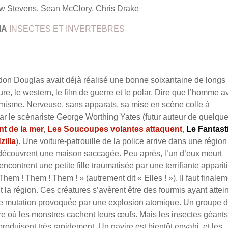
w Stevens, Sean McClory, Chris Drake
MA
INSECTES ET INVERTEBRES
don Douglas avait déjà réalisé une bonne soixantaine de longs
re, le western, le film de guerre et le polar. Dire que l’homme av
misme. Nerveuse, sans apparats, sa mise en scène colle à
ar le scénariste George Worthing Yates (futur auteur de quelqu
nt de la mer
,
Les Soucoupes volantes attaquent
,
Le Fantast
illa
). Une voiture-patrouille de la police arrive dans une région
s découvrent une maison saccagée.
Peu après, l’un d’eux meurt
contrent une petite fille traumatisée par une terrifiante apparit
hem ! Them ! Them ! » (autrement dit « Elles ! »). Il faut finale
 la région. Ces créatures s’avèrent être des fourmis ayant attein
une mutation provoquée par une explosion atomique. Un groupe 
e où les monstres cachent leurs œufs. Mais les insectes géants
reproduisent très rapidement. Un navire est bientôt envahi, et les