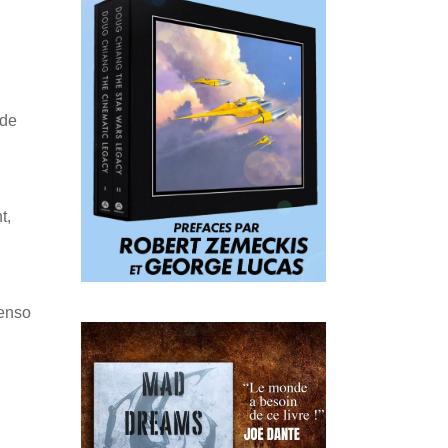
 de
t,
Penso