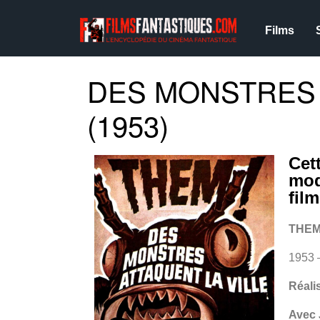
Films
DES MONSTRES 
(1953)
Cet
mod
fil
THEM
1953 
Réali
Avec