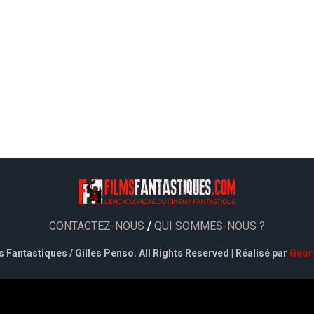
CONTACTEZ-NOUS
/
QUI SOMMES-NOUS ?
 Fantastiques / Gilles Penso. All Rights Reserved | Réalisé par
Geor