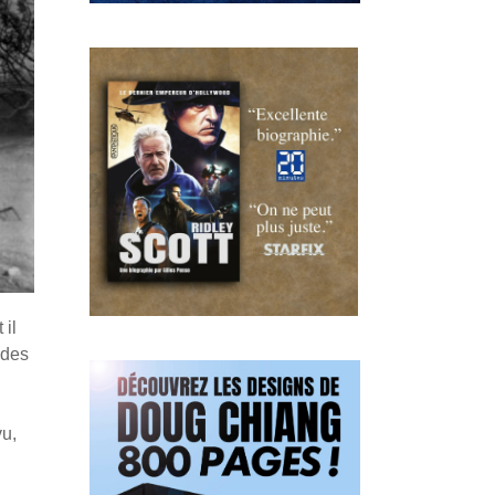
 il
 des
vu,