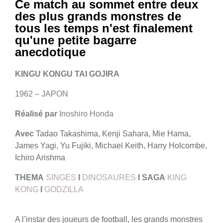
Ce match au sommet entre deux
des plus grands monstres de
tous les temps n'est finalement
qu'une petite bagarre
anecdotique
KINGU KONGU TAI GOJIRA
1962 – JAPON
Réalisé par
Inoshiro Honda
Avec
Tada
o Takashima, Kenji Sahara, Mie Hama,
James Yagi, Yu Fujiki, Michael Keith, Harry Holcombe,
Ichiro Arishma
THEMA
SINGES
I
DINOSAURES
I
SAGA
KING
KONG
I
GODZILLA
A l’instar des joueurs de football, les grands monstres