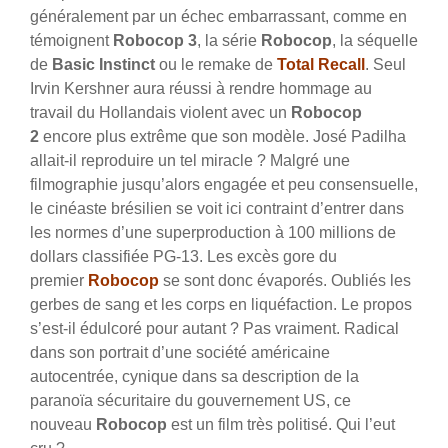
généralement par un échec embarrassant, comme en
témoignent
Robocop 3
, la série
Robocop
, la séquelle
de
Basic Instinct
ou le remake de
Total Recall
. Seul
Irvin Kershner aura réussi à rendre hommage au
travail du Hollandais violent avec un
Robocop
2
encore plus extrême que son modèle. José Padilha
allait-il reproduire un tel miracle ?
Malgré une
filmographie jusqu’alors engagée et peu consensuelle,
le cinéaste brésilien se voit ici contraint d’entrer dans
les normes d’une superproduction à 100 millions de
dollars classifiée PG-13. Les excès gore du
premier
Robocop
se sont donc évaporés. Oubliés les
gerbes de sang et les corps en liquéfaction. Le propos
s’est-il édulcoré pour autant ? Pas vraiment. Radical
dans son portrait d’une société américaine
autocentrée, cynique dans sa description de la
paranoïa sécuritaire du gouvernement US, ce
nouveau
Robocop
est un film très politisé. Qui l’eut