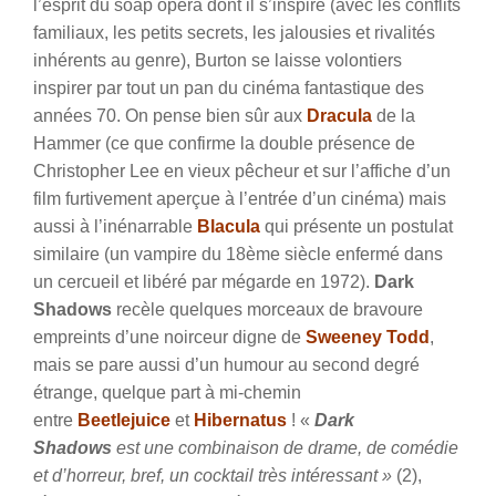
l’esprit du soap opera dont il s’inspire (avec les conflits
familiaux, les petits secrets, les jalousies et rivalités
inhérents au genre), Burton se laisse volontiers
inspirer par tout un pan du cinéma fantastique des
années 70. On pense bien sûr aux
Dracula
de la
Hammer (ce que confirme la double présence de
Christopher Lee en vieux pêcheur et sur l’affiche d’un
film furtivement aperçue à l’entrée d’un cinéma) mais
aussi à l’inénarrable
Blacula
qui présente un postulat
similaire (un vampire du 18ème siècle enfermé dans
un cercueil et libéré par mégarde en 1972).
Dark
Shadows
recèle quelques morceaux de bravoure
empreints d’une noirceur digne de
Sweeney Todd
,
mais se pare aussi d’un humour au second degré
étrange, quelque part à mi-chemin
entre
Beetlejuice
et
Hibernatus
! «
Dark
Shadows
est une combinaison de drame, de comédie
et d’horreur, bref, un cocktail très intéressant »
(2),