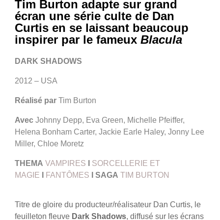
Tim Burton adapte sur grand
écran une série culte de Dan
Curtis en se laissant beaucoup
inspirer par le fameux
Blacula
DARK SHADOWS
2012 – USA
Réalisé par
Tim Burton
Avec
Johnny Depp, Eva Green, Michelle Pfeiffer,
Helena Bonham Carter, Jackie Earle Haley, Jonny Lee
Miller, Chloe Moretz
THEMA
VAMPIRES
I
SORCELLERIE ET
MAGIE
I
FANTÔMES
I
SAGA
TIM BURTON
Titre de gloire du producteur/réalisateur Dan Curtis, le
feuilleton fleuve
Dark Shadows
, diffusé sur les écrans