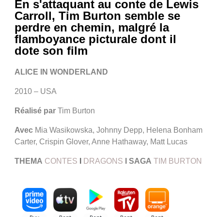
En s'attaquant au conte de Lewis
Carroll, Tim Burton semble se
perdre en chemin, malgré la
flamboyance picturale dont il
dote son film
ALICE IN WONDERLAND
2010 – USA
Réalisé par
Tim Burton
Avec
Mia Wasikowska, Johnny Depp, Helena Bonham
Carter, Crispin Glover, Anne Hathaway, Matt Lucas
THEMA
CONTES
I
DRAGONS
I
SAGA
TIM BURTON