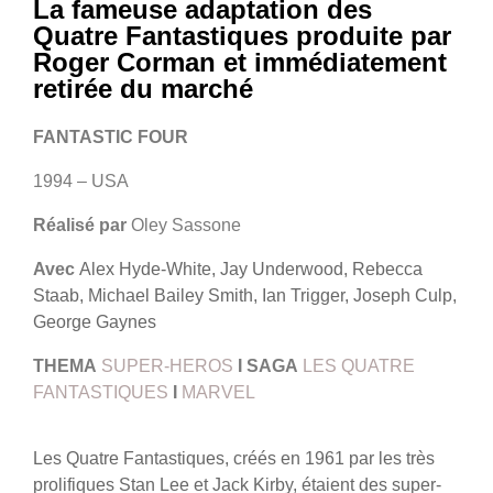
La fameuse adaptation des
Quatre Fantastiques produite par
Roger Corman et immédiatement
retirée du marché
FANTASTIC FOUR
1994 – USA
Réalisé par
Oley Sassone
Avec
Alex Hyde-White, Jay Underwood, Rebecca
Staab, Michael Bailey Smith, Ian Trigger, Joseph Culp,
George Gaynes
THEMA
SUPER-HEROS
I
SAGA
LES QUATRE
FANTASTIQUES
I
MARVEL
Les Quatre Fantastiques, créés en 1961 par les très
prolifiques Stan Lee et Jack Kirby, étaient des super-