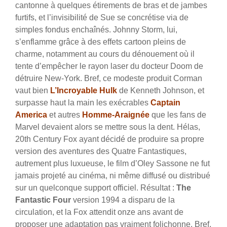
cantonne à quelques étirements de bras et de jambes
furtifs, et l’invisibilité de Sue se concrétise via de
simples fondus enchaînés. Johnny Storm, lui,
s’enflamme grâce à des effets cartoon pleins de
charme, notamment au cours du dénouement où il
tente d’empêcher le rayon laser du docteur Doom de
détruire New-York.
Bref, ce modeste produit Corman
vaut bien
L’Incroyable Hulk
de Kenneth Johnson, et
surpasse haut la main les exécrables
Captain
America
et autres
Homme-Araignée
que les fans de
Marvel devaient alors se mettre sous la dent. Hélas,
20th Century Fox ayant décidé de produire sa propre
version des aventures des Quatre Fantastiques,
autrement plus luxueuse, le film d’Oley Sassone ne fut
jamais projeté au cinéma, ni même diffusé ou distribué
sur un quelconque support officiel. Résultat :
The
Fantastic Four
version 1994 a disparu de la
circulation, et la Fox attendit onze ans avant de
proposer une adaptation pas vraiment folichonne. Bref,