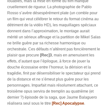
louables, mais la mise en forme du film manque
cruellement de rigueur.
La photographie de Pablo
Rosso s’avère désespérément plate (un comble pour
un film qui veut célébrer le retour du format cinéma au
détriment de la vidéo HD), les maquillages spéciaux
donnent dans l’approximation, le montage aurait
mérité un sérieux affinage et la partition de Mikel Salas
ne brille guère par sa richesse harmonique ou
orchestrale. Ces défauts n’altèrent pas foncièrement le
plaisir que procure
[Rec]3
, mais en amenuisent les
effets, d’autant que l’épilogue, à force de jouer la
douche écossaise entre l’horreur, la dérision et la
tragédie, finit par désensibiliser le spectateur qui prend
de la distance et ne s’émeut plus guère pour les
personnages. Imparfait mais résolument attachant, ce
troisième opus servira de tremplin au quatrième (et
dernier ?) épisode de la saga, que Jaume Balaguero
réalisera seul sous le titre
[Rec] Apocalypse
.