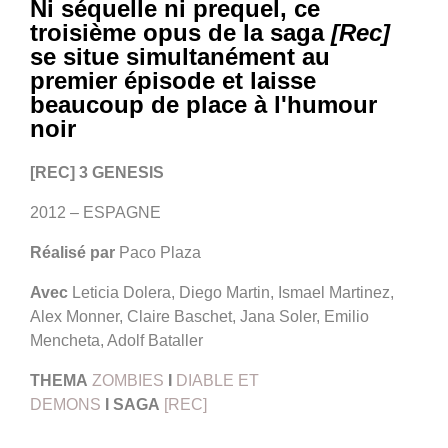
Ni séquelle ni prequel, ce
troisième opus de la saga
[Rec]
se situe simultanément au
premier épisode et laisse
beaucoup de place à l'humour
noir
[REC] 3 GENESIS
2012 – ESPAGNE
Réalisé par
Paco Plaza
Avec
Leticia Dolera, Diego Martin, Ismael Martinez,
Alex Monner, Claire Baschet, Jana Soler, Emilio
Mencheta, Adolf Bataller
THEMA
ZOMBIES
I
DIABLE ET
DEMONS
I
SAGA
[REC]