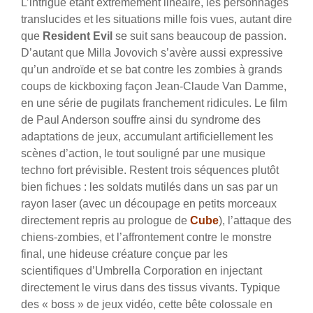
L’intrigue étant extrêmement linéaire, les personnages
translucides et les situations mille fois vues, autant dire
que
Resident Evil
se suit sans beaucoup de passion.
D’autant que Milla Jovovich s’avère aussi expressive
qu’un androïde et se bat contre les zombies à grands
coups de kickboxing façon Jean-Claude Van Damme,
en une série de pugilats franchement ridicules. Le film
de Paul Anderson souffre ainsi du syndrome des
adaptations de jeux, accumulant artificiellement les
scènes d’action, le tout souligné par une musique
techno fort prévisible. Restent trois séquences plutôt
bien fichues : les soldats mutilés dans un sas par un
rayon laser (avec un découpage en petits morceaux
directement repris au prologue de
Cube
), l’attaque des
chiens-zombies, et l’affrontement contre le monstre
final, une hideuse créature conçue par les
scientifiques d’Umbrella Corporation en injectant
directement le virus dans des tissus vivants. Typique
des « boss » de jeux vidéo, cette bête colossale en