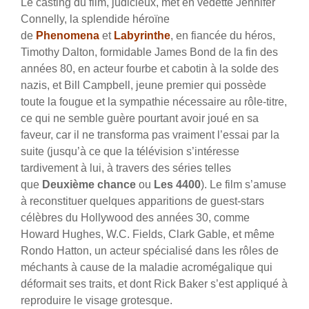
Le casting du film, judicieux, met en vedette Jennifer
Connelly, la splendide héroïne
de
Phenomena
et
Labyrinthe
, en fiancée du héros,
Timothy Dalton, formidable James Bond de la fin des
années 80, en acteur fourbe et cabotin à la solde des
nazis, et Bill Campbell, jeune premier qui possède
toute la fougue et la sympathie nécessaire au rôle-titre,
ce qui ne semble guère pourtant avoir joué en sa
faveur, car il ne transforma pas vraiment l’essai par la
suite (jusqu’à ce que la télévision s’intéresse
tardivement à lui, à travers des séries telles
que
Deuxième chance
ou
Les 4400
). Le film s’amuse
à reconstituer quelques apparitions de guest-stars
célèbres du Hollywood des années 30, comme
Howard Hughes, W.C. Fields, Clark Gable, et même
Rondo Hatton, un acteur spécialisé dans les rôles de
méchants à cause de la maladie acromégalique qui
déformait ses traits, et dont Rick Baker s’est appliqué à
reproduire le visage grotesque.