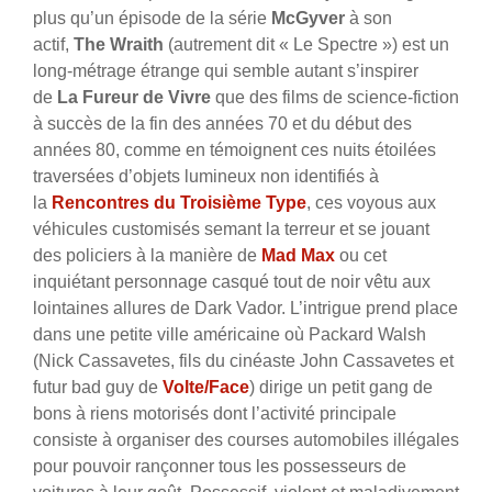
plus qu’un épisode de la série
McGyver
à son
actif,
The Wraith
(autrement dit « Le Spectre ») est un
long-métrage étrange qui semble autant s’inspirer
de
La Fureur de Vivre
que des films de science-fiction
à succès de la fin des années 70 et du début des
années 80, comme en témoignent ces nuits étoilées
traversées d’objets lumineux non identifiés à
la
Rencontres du Troisième Type
, ces voyous aux
véhicules customisés semant la terreur et se jouant
des policiers à la manière de
Mad Max
ou cet
inquiétant personnage casqué tout de noir vêtu aux
lointaines allures de Dark Vador.
L’intrigue prend place
dans une petite ville américaine où Packard Walsh
(Nick Cassavetes, fils du cinéaste John Cassavetes et
futur bad guy de
Volte/Face
) dirige un petit gang de
bons à riens motorisés dont l’activité principale
consiste à organiser des courses automobiles illégales
pour pouvoir rançonner tous les possesseurs de