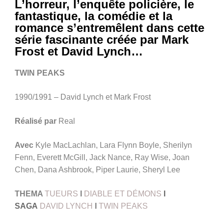
L’horreur, l’enquête policière, le
fantastique, la comédie et la
romance s’entremêlent dans cette
série fascinante créée par Mark
Frost et David Lynch…
TWIN PEAKS
1990/1991 – David Lynch et Mark Frost
Réalisé par
Real
Avec
Kyle MacLachlan, Lara Flynn Boyle, Sherilyn
Fenn, Everett McGill, Jack Nance, Ray Wise, Joan
Chen, Dana Ashbrook, Piper Laurie, Sheryl Lee
THEMA
TUEURS
I
DIABLE ET DÉMONS
I
SAGA
DAVID LYNCH
I
TWIN PEAKS