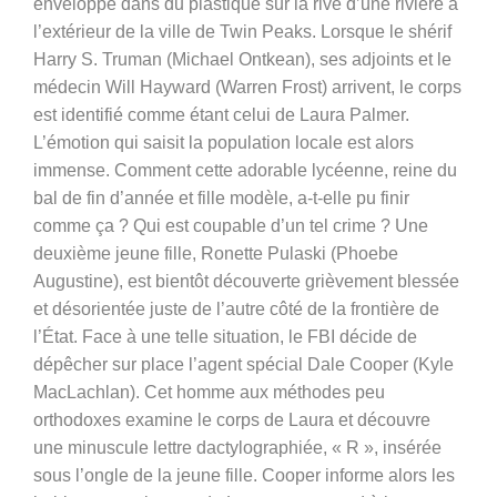
enveloppé dans du plastique sur la rive d’une rivière à
l’extérieur de la ville de Twin Peaks. Lorsque le shérif
Harry S. Truman (Michael Ontkean), ses adjoints et le
médecin Will Hayward (Warren Frost) arrivent, le corps
est identifié comme étant celui de Laura Palmer.
L’émotion qui saisit la population locale est alors
immense. Comment cette adorable lycéenne, reine du
bal de fin d’année et fille modèle, a-t-elle pu finir
comme ça ? Qui est coupable d’un tel crime ? Une
deuxième jeune fille, Ronette Pulaski (Phoebe
Augustine), est bientôt découverte grièvement blessée
et désorientée juste de l’autre côté de la frontière de
l’État. Face à une telle situation, le FBI décide de
dépêcher sur place l’agent spécial Dale Cooper (Kyle
MacLachlan). Cet homme aux méthodes peu
orthodoxes examine le corps de Laura et découvre
une minuscule lettre dactylographiée, « R », insérée
sous l’ongle de la jeune fille. Cooper informe alors les