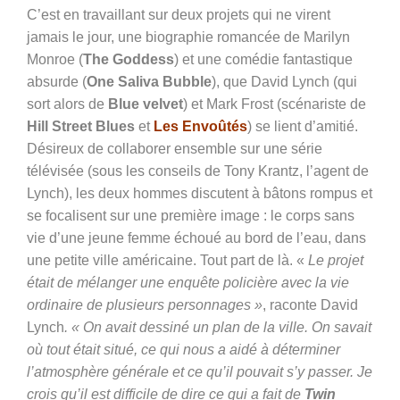
C’est en travaillant sur deux projets qui ne virent
jamais le jour, une biographie romancée de Marilyn
Monroe (
The Goddess
) et une comédie fantastique
absurde (
One Saliva Bubble
), que David Lynch (qui
sort alors de
Blue velvet
) et Mark Frost (scénariste de
Hill Street Blues
et
Les Envoûtés
) se lient d’amitié.
Désireux de collaborer ensemble sur une série
télévisée (sous les conseils de Tony Krantz, l’agent de
Lynch), les deux hommes
discutent à bâtons rompus et
se focalisent sur une première image : le corps sans
vie d’une jeune femme échoué au bord de l’eau, dans
une petite ville américaine. Tout part de là. «
Le projet
était de mélanger une enquête policière avec la vie
ordinaire de plusieurs personnages »
, raconte David
Lynch
. « On avait dessiné un plan de la ville. On savait
où tout était situé, ce qui nous a aidé à déterminer
l’atmosphère générale et ce qu’il pouvait s’y passer. Je
crois qu’il est difficile de dire ce qui a fait de
Twin