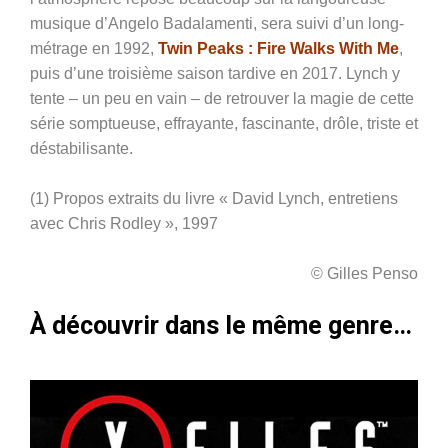
musique d’Angelo Badalamenti, sera suivi d’un long-
métrage en 1992,
Twin Peaks : Fire Walks With Me
,
puis d’une troisième saison tardive en 2017. Lynch y
tente – un peu en vain – de retrouver la magie de cette
série somptueuse, effrayante, fascinante, drôle, triste et
déstabilisante.
(1) Propos extraits du livre « David Lynch, entretiens
avec Chris Rodley », 1997
© Gilles Penso
À découvrir dans le même genre…