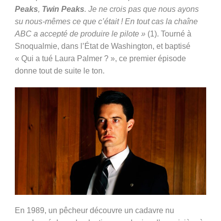
Peaks
,
Twin Peaks
. Je ne crois pas que nous ayons
su nous-mêmes ce que c’était ! En tout cas la chaîne
ABC a accepté de produire le pilote »
(1).
Tourné à
Snoqualmie, dans l’État de Washington, et baptisé
« Qui a tué Laura Palmer ? », ce premier épisode
donne tout de suite le ton.
En 1989, un pêcheur découvre un cadavre nu