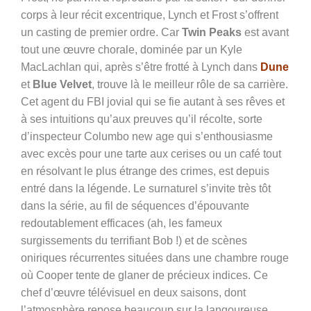
corps à leur récit excentrique, Lynch et Frost s’offrent
un casting de premier ordre. Car
Twin Peaks
est avant
tout une œuvre chorale, dominée par un Kyle
MacLachlan qui, après s’être frotté à Lynch dans
Dune
et
Blue Velvet
, trouve là le meilleur rôle de sa carrière.
Cet agent du FBI jovial qui se fie autant à ses rêves et
à ses intuitions qu’aux preuves qu’il récolte, sorte
d’inspecteur Columbo new age qui s’enthousiasme
avec excès pour une tarte aux cerises ou un café tout
en résolvant le plus étrange des crimes, est depuis
entré dans la légende. Le surnaturel s’invite très tôt
dans la série, au fil de séquences d’épouvante
redoutablement efficaces (ah, les fameux
surgissements du terrifiant Bob !) et de scènes
oniriques récurrentes situées dans une chambre rouge
où Cooper tente de glaner de précieux indices. Ce
chef d’œuvre télévisuel en deux saisons, dont
l’atmosphère repose beaucoup sur la langoureuse