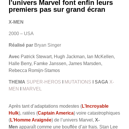
l'univers Marvel font enfin leurs
premiers pas sur grand écran
X-MEN
2000 – USA
Réalisé par
Bryan Singer
Avec
Patrick Stewart, Hugh Jackman, Ian McKellen,
Halle Berry, Famke Janssen, James Marsden,
Rebecca Romijn-Stamos
THEMA
SUPER-HEROS
I
MUTATIONS
I
SAGA
X-
MEN
I
MARVEL
Après tant d’adaptations modestes (
L’Incroyable
Hulk
), ratées (
Captain America
) voire catastrophiques
(
L’Homme Araignée
) de l’univers Marvel,
X-
Men
apparaît comme une bouffée d’air frais. Stan Lee