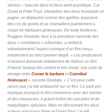
sérieux – bascule dans la farce semi-parodique. Car
David et Peter Paul, interprètes des deux lourdauds en
pagne, se déplacent comme des gorilles, poussent
des cris de gorets et se chamaillent puérilement à
coups de répliques grotesques. De toute évidence,
Ruggero Deodato, face à la prestation navrante des
deux « comédiens » culturistes, a renforcé
volontairement l’aspect comique d’un film conçu
initialement au strict premier degré.
« Les producteurs
m’avaient demandé initialement de réaliser un film
d’heroïc fantasy très violent et très brutal, une sorte de
mixage entre
Conan le barbare
et
Cannibal
Holocaust
»,
raconte Deodato
.
« C’est pour cette
raison que j’ai été embauché sur ce film. Ce parti pris
explique pourquoi le film commence avec des tueries
et des massacres, à grand renfort de cascades et de
maquillages spéciaux. Mais en découvrant les deux
acteurs principaux Peter et David Paul, j’ai été