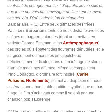
contraint de changer mon fusil d’épaule. Je me suis dit
que je ne pouvais pas envisager un film sérieux avec
ces deux-là. D’où l’orientation comique des
Barbarians
. »
(1)
Entre deux grimaces des frères
Paul,
Les Barbarians
tente de nous distraire avec des
scènes de bagarre pataudes (dont une mettant en
vedette George Eastman, alias
Anthropophagous
),
des orgies où s’ébattent des figurantes dénudées, et le
surgissement de monstres en caoutchouc
délicieusement ridicules dans un marécage de studio
garni de machines à fumée. Même le compositeur
Pino Donaggio, d’ordinaire fort inspiré
(
Carrie
,
Pulsions
,
Hurlements
), se met au diapason en nous
assénant une abominable partition synthétique de bas
étage, le film s’achevant comme il se doit par une
chanson pop saugrenue.
(1) Propos recueillis par votre serviteur en septembre