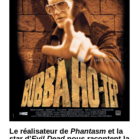
Le réalisateur de
Phantasm
et la
star d'
Evil Dead
nous racontent la