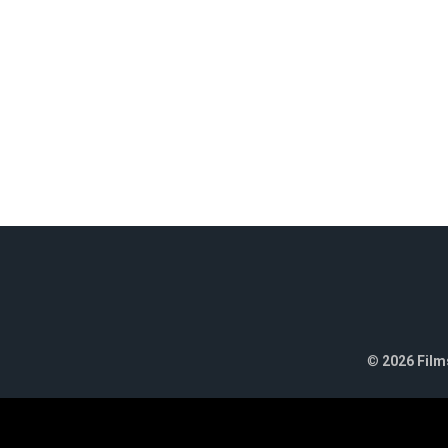
©
2026 Films