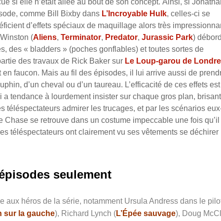
e si elle n’était allée au bout de son concept.
Ainsi, si Jonatha
pisode, comme Bill Bixby dans
L’Incroyable Hulk
, celles-ci se
éficient d’effets spéciaux de maquillage alors très impressionna
 Winston (
Aliens
,
Terminator
,
Predator
,
Jurassic Park
) débord
s, des « bladders » (poches gonflables) et toutes sortes de
artie des travaux de Rick Baker sur
Le Loup-garou de Londr
 faucon. Mais au fil des épisodes, il lui arrive aussi de prendr
phin, d’un cheval ou d’un taureau. L’efficacité de ces effets est
i a tendance à lourdement insister sur chaque gros plan, brisant
es téléspectateurs admirer les trucages, et par les scénarios eux
Chase se retrouve dans un costume impeccable une fois qu’il
es téléspectateurs ont clairement vu ses vêtements se déchirer
 épisodes seulement
 aux héros de la série, notamment Ursula Andress dans le pilo
 sur la gauche
), Richard Lynch (
L’Épée sauvage
), Doug McC