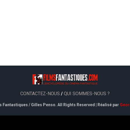
CONTACTEZ-NOUS
/
QUI SOMMES-NOUS ?
 Fantastiques / Gilles Penso. All Rights Reserved | Réalisé par
Geor