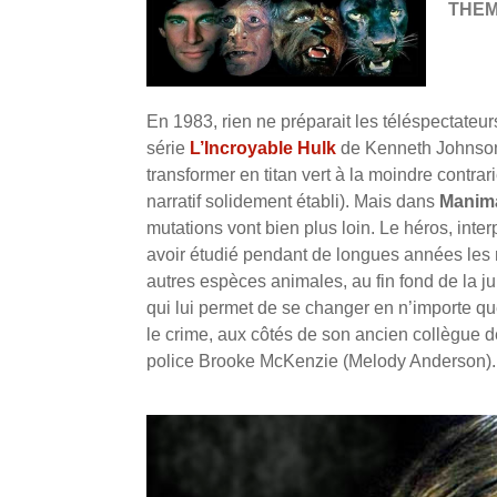
THE
En 1983, rien ne préparait les téléspectate
série
L’Incroyable Hulk
de Kenneth Johnson 
transformer en titan vert à la moindre contr
narratif solidement établi). Mais dans
Manim
mutations vont bien plus loin.
Le héros, inte
avoir étudié pendant de longues années les my
autres espèces animales, au fin fond de la ju
qui lui permet de se changer en n’importe que
le crime, aux côtés de son ancien collègue d
police Brooke McKenzie (Melody Anderson).