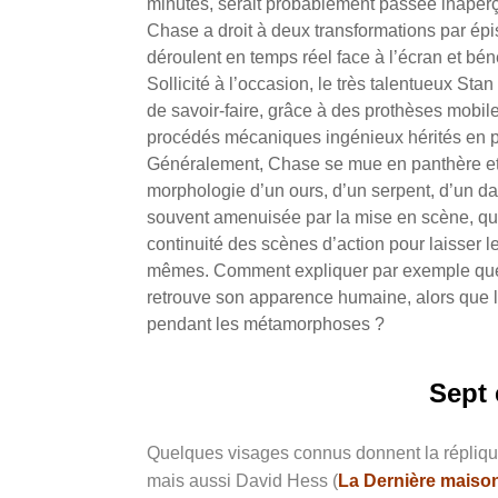
minutes, serait probablement passée inaperçu
Chase a droit à deux transformations par é
déroulent en temps réel face à l’écran et bén
Sollicité à l’occasion, le très talentueux Stan
de savoir-faire, grâce à des prothèses mobile
procédés mécaniques ingénieux hérités en p
Généralement, Chase se mue en panthère et en
morphologie d’un ours, d’un serpent, d’un dau
souvent amenuisée par
la mise en scène, qu
continuité des scènes d’action pour laisser l
mêmes. Comment expliquer par exemple que 
retrouve son apparence humaine, alors que l
pendant les métamorphoses ?
Sept
Quelques visages connus donnent la réplique
mais aussi David Hess (
La Dernière maison