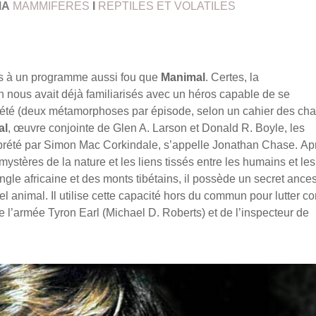
MA
MAMMIFERES
I
REPTILES ET VOLATILES
urs à un programme aussi fou que
Manimal
. Certes, la
nous avait déjà familiarisés avec un héros capable de se
ariété (deux métamorphoses par épisode, selon un cahier des ch
al
, œuvre conjointe de Glen A. Larson et Donald R. Boyle, les
rprété par Simon Mac Corkindale, s’appelle Jonathan Chase. Ap
stères de la nature et les liens tissés entre les humains et les
ngle africaine et des monts tibétains, il possède un secret ances
l animal. Il utilise cette capacité hors du commun pour lutter co
e l’armée Tyron Earl (Michael D. Roberts) et de l’inspecteur de