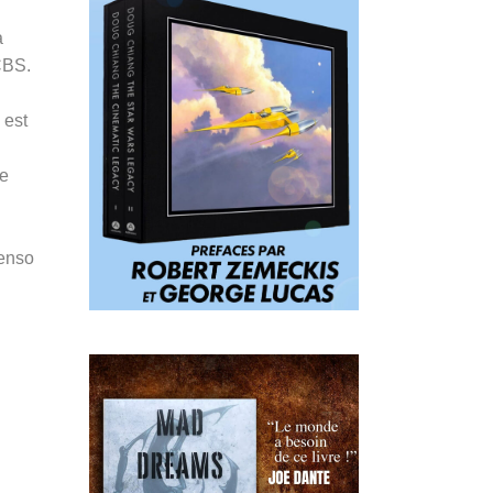
a
CBS.
est
de
Penso