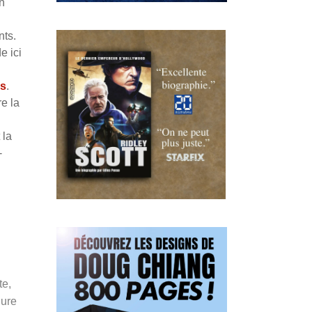
n
nts.
e ici
es
.
e la
 la
-
te,
lure