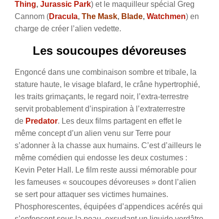
Thing
,
Jurassic Park
) et le maquilleur spécial Greg
Cannom (
Dracula
,
The Mask
,
Blade
,
Watchmen
) en
charge de créer l’alien vedette.
Les soucoupes dévoreuses
Engoncé dans une combinaison sombre et tribale, la
stature haute, le visage blafard, le crâne hypertrophié,
les traits grimaçants, le regard noir, l’extra-terrestre
servit probablement d’inspiration à l’extraterrestre
de
Predator
. Les deux films partagent en effet le
même concept d’un alien venu sur Terre pour
s’adonner à la chasse aux humains. C’est d’ailleurs le
même comédien qui endosse les deux costumes :
Kevin Peter Hall. Le film reste aussi mémorable pour
les fameuses « soucoupes dévoreuses » dont l’alien
se sert pour attaquer ses victimes humaines.
Phosphorescentes, équipées d’appendices acérés qui
s’enfoncent sous la peau, exsudant un liquide verdâtre