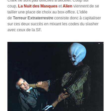
Clark ne sont pas difficiles à déceler. Coup sur
coup,
La Nuit des Masques
et
Alien
viennent de se
tailler une place de choix au box-office. L’idée
de
Terreur Extraterrestre
consiste donc à capitaliser
sur ces deux succès en mixant les codes du slasher
avec ceux de la SF.