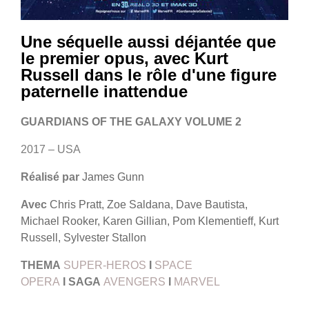
Une séquelle aussi déjantée que
le premier opus, avec Kurt
Russell dans le rôle d'une figure
paternelle inattendue
GUARDIANS OF THE GALAXY VOLUME 2
2017 – USA
Réalisé par
James Gunn
Avec
Chris Pratt, Zoe Saldana, Dave Bautista,
Michael Rooker, Karen Gillian, Pom Klementieff, Kurt
Russell, Sylvester Stallon
THEMA
SUPER-HEROS
I
SPACE
OPERA
I
SAGA
AVENGERS
I
MARVEL