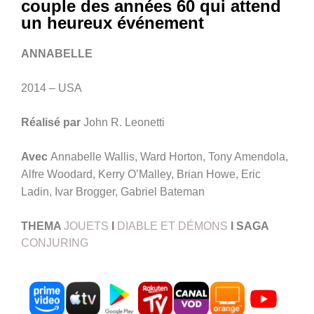
couple des années 60 qui attend
un heureux événement
ANNABELLE
2014 – USA
Réalisé par
John R. Leonetti
Avec
Annabelle Wallis, Ward Horton, Tony Amendola,
Alfre Woodard, Kerry O’Malley, Brian Howe, Eric
Ladin, Ivar Brogger, Gabriel Bateman
THEMA
JOUETS
I
DIABLE ET DÉMONS
I
SAGA
CONJURING