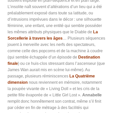
souvent exploité en plan-séquence et en plan large.
L’insolite naît souvent d’altérations d’un lieu qui a été
préalablement exposé dans toute sa latitude, ou
d’intrusions imprévues dans le décor : une silhouette
féminine, une enfant, une entité qui semble posséder
les mêmes attributs physiques que le Diable de
La
Sorcellerie à travers les âges
… Plusieurs séquences
jouent à merveille avec les nerfs des spectateurs,
comme celle des popcorns et de la machine à coudre
(qui semble échappée d’un épisode de
Destination
finale
) ou ce huis-clos stressant dans l’ascenseur (que
James Wan aurait mis en scène lui-même). Au
passage, plusieurs réminiscences
La Quatrième
dimension
nous reviennent en mémoire, notamment
la poupée vivante de « Living Doll » et les cris de la
petite fille évaporée de « Little Girl Lost ».
Annabelle
remplit donc honnêtement son contrat, même s’il finit
par céder en fin de métrage à des facilités qui