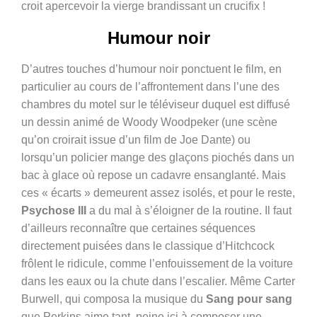
croit apercevoir la vierge brandissant un crucifix !
H
umour noir
D’autres touches d’humour noir ponctuent le film, en
particulier au cours de l’affrontement dans l’une des
chambres du motel sur le téléviseur duquel est diffusé
un dessin animé de Woody Woodpeker (une scène
qu’on croirait issue d’un film de Joe Dante) ou
lorsqu’un policier mange des glaçons piochés dans un
bac à glace où repose un cadavre ensanglanté. Mais
ces « écarts » demeurent assez isolés, et pour le reste,
Psychose III
a du mal à s’éloigner de la routine. Il faut
d’ailleurs reconnaître que certaines séquences
directement puisées dans le classique d’Hitchcock
frôlent le ridicule, comme l’enfouissement de la voiture
dans les eaux ou la chute dans l’escalier. Même Carter
Burwell, qui composa la musique du
Sang pour sang
que Perkins aime tant, peine ici à composer une