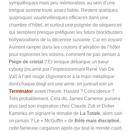
sympathiques mais peu mémorables au sein d’une
intrigue somme toute assez faible. Restent quelques
quiproquos vaudevillesques efficaces dans une
chambre d’hôtel, et surtout une poignée de séquences
qui semblent presque préfigurer les futurs blockbusters
hollywoodiens de la décennie suivante. Car en voyant
Aumont ramper dans les couloirs d’aération de l’hôtel
pour espionner les voisins, comment ne pas penser à
Piège de cristal
? Et lorsque débarque un tueur
cyborg (incarné par l’impressionnant René Van De
Val) à l’œil rouge clignotant et à la main métallique
dont chaque doigt est une arme, on jurerait voir un
Terminator
avant l’heure. Hasard ? Coïncidence ?
Très probablement. Cela dit, James Cameron puisera
plus tard son inspiration chez Claude Zidi et Didier
Kaminka en signant le remake de
La Totale
, alors sait-
on jamais ? Le « McGuffin » de
Bête mais discipliné
,
cette fameuse cargaison après qui tout le monde court,