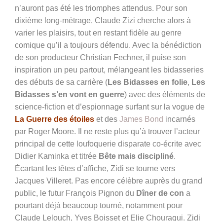
n’auront pas été les triomphes attendus. Pour son
dixième long-métrage, Claude Zizi cherche alors à
varier les plaisirs, tout en restant fidèle au genre
comique qu’il a toujours défendu. Avec la bénédiction
de son producteur Christian Fechner, il puise son
inspiration un peu partout, mélangeant les bidasseries
des débuts de sa carrière (
Les Bidasses en folie
,
Les
Bidasses s’en vont en guerre
) avec des éléments de
science-fiction et d’espionnage surfant sur la vogue de
La Guerre des étoiles
et des
James Bond
incarnés
par Roger Moore. Il ne reste plus qu’à trouver l’acteur
principal de cette loufoquerie disparate co-écrite avec
Didier Kaminka et titrée
Bête mais discipliné
.
Écartant les têtes d’affiche, Zidi se tourne vers
Jacques Villeret. Pas encore célèbre auprès du grand
public, le futur François Pignon du
Dîner de con
a
pourtant déjà beaucoup tourné, notamment pour
Claude Lelouch, Yves Boisset et Elie Chouraqui. Zidi