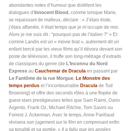
abondantes notes d’humour que distillent les
dialogues d’
Innocent Blood
, comme lorsque Marie,
se repaissant de mafieux, déclare : « J’étais triste,
j’étais affamée, il était temps que je m’occupe de moi.
Alors je me suis dit : “pourquoi pas de l’italien ?“ » Et
comme Landis est un « movie brat », autrement dit un
enfant bercé par les vieux films qu’il dévora devant son
poste de télévision, il truffe son long-métrage d’extraits
de classiques du genre (de
L’Inconnu du Nord
Express
au
Cauchemar de Dracula
en passant par
Le Fantôme de la rue Morgue
,
Le Monstre des
temps perdus
et l’incontournable
Dracula
de Tod
Browning) et offre des seconds rôles à une flopée de
guest-stars prestigieuses telles que Sam Raimi, Dario
Argento, Frank Oz, Michael Ritchie, Tom Savini ou
Forrest J. Ackerman. Avec le temps, Anne Parillaud
révisera son jugement sur le film en comprenant enfin
sa tonalité et sa portée.
« Il a fallu que les années