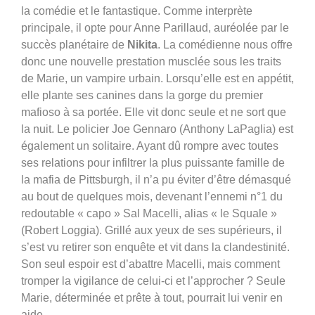
la comédie et le fantastique. Comme interprète
principale, il opte pour Anne Parillaud, auréolée par le
succès planétaire de
Nikita
. La comédienne nous offre
donc une nouvelle prestation musclée sous les traits
de Marie, un vampire urbain. Lorsqu’elle est en appétit,
elle plante ses canines dans la gorge du premier
mafioso à sa portée. Elle vit donc seule et ne sort que
la nuit. Le policier Joe Gennaro (Anthony LaPaglia) est
également un solitaire. Ayant dû rompre avec toutes
ses relations pour infiltrer la plus puissante famille de
la mafia de Pittsburgh, il n’a pu éviter d’être démasqué
au bout de quelques mois, devenant l’ennemi n°1 du
redoutable « capo » Sal Macelli, alias « le Squale »
(Robert Loggia). Grillé aux yeux de ses supérieurs, il
s’est vu retirer son enquête et vit dans la clandestinité.
Son seul espoir est d’abattre Macelli, mais comment
tromper la vigilance de celui-ci et l’approcher ? Seule
Marie, déterminée et prête à tout, pourrait lui venir en
aide…