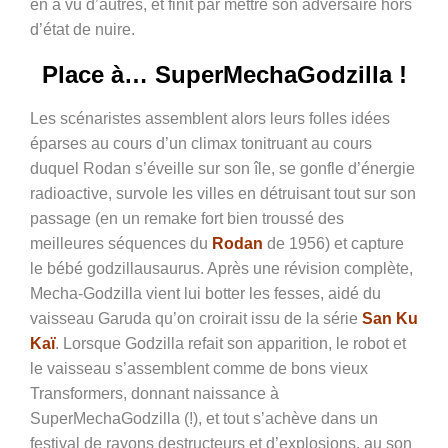
en a vu d’autres, et finit par mettre son adversaire hors
d’état de nuire.
Place à… SuperMechaGodzilla !
Les scénaristes assemblent alors leurs folles idées
éparses au cours d’un climax tonitruant au cours
duquel Rodan s’éveille sur son île, se gonfle d’énergie
radioactive, survole les villes en détruisant tout sur son
passage (en un remake fort bien troussé des
meilleures séquences du
Rodan
de 1956) et capture
le bébé godzillausaurus. Après une révision complète,
Mecha-Godzilla vient lui botter les fesses, aidé du
vaisseau Garuda qu’on croirait issu de la série
San Ku
Kaï
. Lorsque Godzilla refait son apparition, le robot et
le vaisseau s’assemblent comme de bons vieux
Transformers, donnant naissance à
SuperMechaGodzilla (!), et tout s’achève dans un
festival de rayons destructeurs et d’explosions, au son