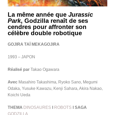
La même année que
Jurassic
Park
, Godzilla renaît de ses
cendres pour affronter son
célèbre double robotique
GOJIRA TAÏ MEKAGOJIRA
1993 – JAPON
Réalisé par
Takao Ogawara
Avec
Masahiro Takashima, Ryoko Sano, Megumi
Odaka, Yusuke Kawazu, Kenji Sahara, Akira Nakao,
Koichi Ueda
THEMA
DINOSAURES
I
ROBOTS
I
SAGA
GODZILLA