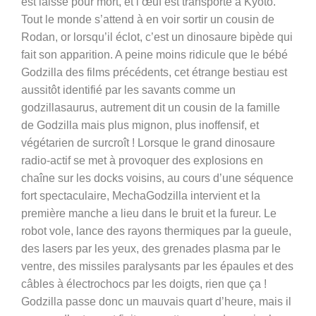
est laissé pour mort, et l’œuf est transporté à Kyoto.
Tout le monde s’attend à en voir sortir un cousin de
Rodan, or lorsqu’il éclot, c’est un dinosaure bipède qui
fait son apparition. A peine moins ridicule que le bébé
Godzilla des films précédents, cet étrange bestiau est
aussitôt identifié par les savants comme un
godzillasaurus, autrement dit un cousin de la famille
de Godzilla mais plus mignon, plus inoffensif, et
végétarien de surcroît ! Lorsque le grand dinosaure
radio-actif se met à provoquer des explosions en
chaîne sur les docks voisins, au cours d’une séquence
fort spectaculaire, MechaGodzilla intervient et la
première manche a lieu dans le bruit et la fureur. Le
robot vole, lance des rayons thermiques par la gueule,
des lasers par les yeux, des grenades plasma par le
ventre, des missiles paralysants par les épaules et des
câbles à électrochocs par les doigts, rien que ça !
Godzilla passe donc un mauvais quart d’heure, mais il