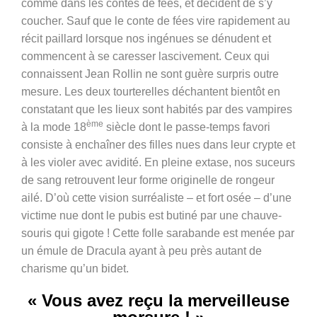
comme dans les contes de fées, et décident de s’y
coucher. Sauf que le conte de fées vire rapidement au
récit paillard lorsque nos ingénues se dénudent et
commencent à se caresser lascivement. Ceux qui
connaissent Jean Rollin ne sont guère surpris outre
mesure. Les deux tourterelles déchantent bientôt en
constatant que les lieux sont habités par des vampires
ème
à la mode 18
siècle dont le passe-temps favori
consiste à enchaîner des filles nues dans leur crypte et
à les violer avec avidité. En pleine extase, nos suceurs
de sang retrouvent leur forme originelle de rongeur
ailé. D’où cette vision surréaliste – et fort osée – d’une
victime nue dont le pubis est butiné par une chauve-
souris qui gigote ! Cette folle sarabande est menée par
un émule de Dracula ayant à peu près autant de
charisme qu’un bidet.
« Vous avez reçu la merveilleuse