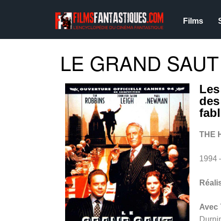
Films
LE GRAND SAUT 
Les
des
fab
THE 
1994 
Réali
Avec
Durni