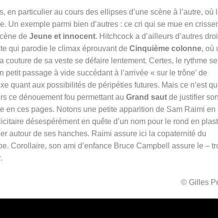
 en particulier au cours des ellipses d’une scène à l’autre, où 
e. Un exemple parmi bien d’autres : ce cri qui se mue en criss
 scène de
Jeune et innocent
. Hitchcock a d’ailleurs d’autres droi
nte qui parodie le climax éprouvant de
Cinquième colonne
, où
couture de sa veste se défaire lentement. Certes, le rythme se
 petit passage à vide succédant à l’arrivée « sur le trône’ de
exe quant aux possibilités de péripéties futures. Mais ce n’est q
 vers ce dénouement fou permettant au
Grand saut
de justifier so
ce en ces pages. Notons une petite apparition de Sam Raimi en
licitaire désespérément en quête d’un nom pour le rond en plas
ner autour de ses hanches. Raimi assure ici la copaternité du
ipe. Corollaire, son ami d’enfance Bruce Campbell assure le – tr
.
© Gilles 