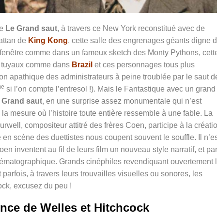
ée
Le Grand saut
, à travers ce New York reconstitué avec de
attan de
King Kong
, cette salle des engrenages géants digne 
 la fenêtre comme dans un fameux sketch des Monty Pythons, cett
 de tuyaux comme dans
Brazil
et ces personnages tous plus
nion apathique des administrateurs à peine troublée par le saut d
me
si l’on compte l’entresol !). Mais le Fantastique avec un grand
u
Grand saut
, en une surprise assez monumentale qui n’est
la mesure où l’histoire toute entière ressemble à une fable. La
well, compositeur attitré des frères Coen, participe à la créati
 en scène des duettistes nous coupent souvent le souffle. Il n’e
 inventent au fil de leurs film un nouveau style narratif, et par
ématographique. Grands cinéphiles revendiquant ouvertement 
parfois, à travers leurs trouvailles visuelles ou sonores, les
ock, excusez du peu !
ence de Welles et Hitchcock