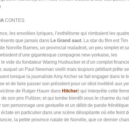
n
MA
CONTES
nce, les envolées lyriques, l’esthétisme qui nimbaient les quatr
présents que jamais dans
Le Grand saut
. La star du film est Tim
de Norville Barnes, un provincial maladroit, un peu simplet et s
président d’une gigantesque compagnie new-yorkaise, les
s le vide du fondateur Waring Hudsucker et d’un complot financi
 auquel un Paul Newman vieilli mais toujours pétillant prête s
uent lorsque la journaliste Amy Archer se fait engager dans le b
ise et de faire passer son président pour un idiot invétéré aux y
 (victime de Rutger Hauer dans
Hitcher
) qui interprète cette fe
ère de son prix Pulitzer, et qui tombe bientôt sous le charme du naï
son personnage une gestuelle et un débit de parole frénétique
, éclate en particulier dans une scène désopilante où elle feint 
ncie, la petite province natale de Norville, que ce dernier chan