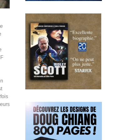
de
e
e
 F
on
st
fois
leurs