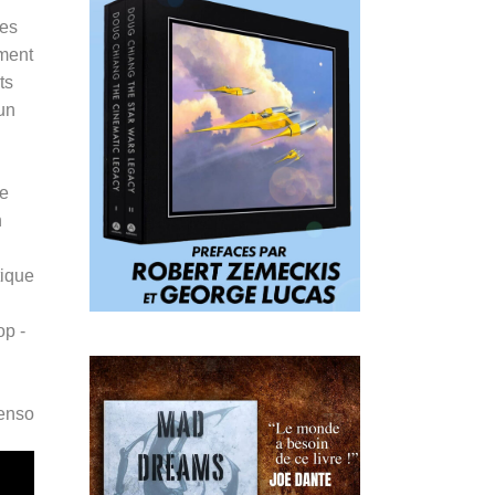
les
ement
ts
 un
ue
n
tique
op -
Penso