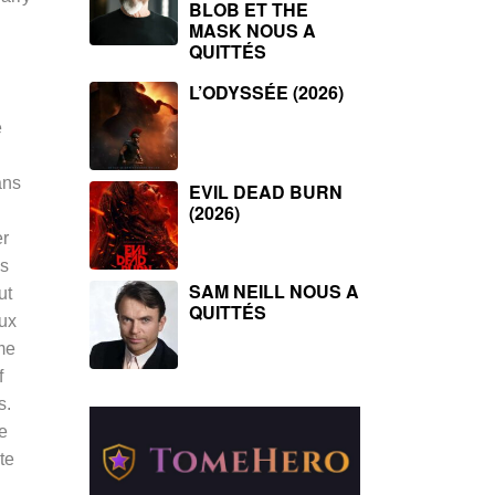
BLOB ET THE
MASK NOUS A
QUITTÉS
L’ODYSSÉE (2026)
e
ans
EVIL DEAD BURN
(2026)
er
es
SAM NEILL NOUS A
ut
QUITTÉS
eux
mme
f
s.
de
te