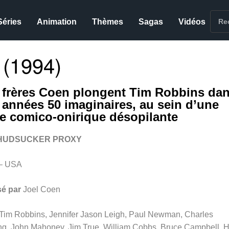
Séries
Animation
Thèmes
Sagas
Vidéos
(1994)
 frères Coen plongent Tim Robbins da
 années 50 imaginaires, au sein d’une
le comico-onirique désopilante
HUDSUCKER PROXY
– USA
sé par
Joel Coen
Tim Robbins, Jennifer Jason Leigh, Paul Newman, Charles
ng, John Mahoney, Jim True, William Cobbs, Bruce Campbell, H