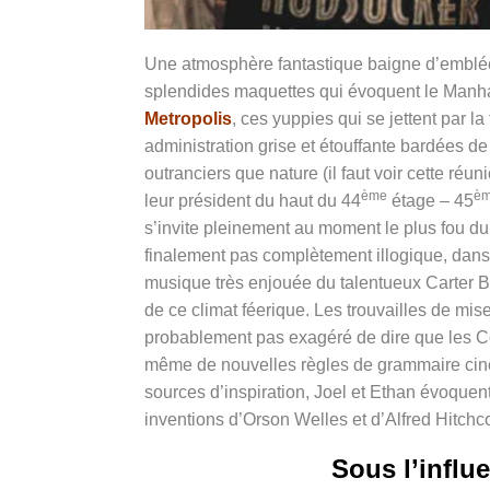
Une atmosphère fantastique baigne d’embl
splendides maquettes qui évoquent le Manh
Metropolis
, ces yuppies qui se jettent par
administration grise et étouffante bardées
outranciers que nature (il faut voir cette réu
ème
è
leur président du haut du 44
étage – 45
s’invite pleinement au moment le plus fou d
finalement pas complètement illogique, dans 
musique très enjouée du talentueux Carter Bur
de ce climat féerique.
Les trouvailles de mise
probablement pas exagéré de dire que les Coen
même de nouvelles règles de grammaire cin
sources d’inspiration, Joel et Ethan évoquent 
inventions d’Orson Welles et d’Alfred Hitchc
Sous l’influ