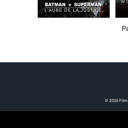
Pa
©
2026 Films