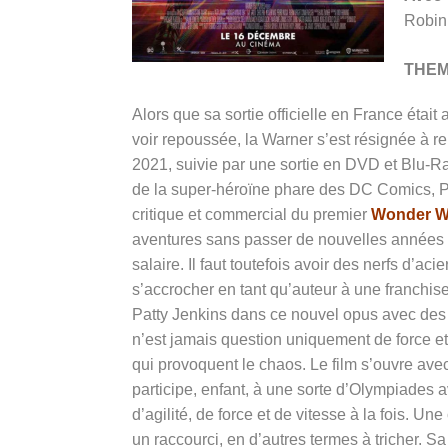
Robin 
THE
Alors que sa sortie officielle en France étai
voir repoussée, la Warner s’est résignée à r
2021, suivie par une sortie en DVD et Blu-R
de la super-héroïne phare des DC Comics, Pat
critique et commercial du premier
Wonder 
aventures sans passer de nouvelles années d’
salaire
.
Il faut toutefois avoir des nerfs d’ac
s’accrocher en tant qu’auteur à une franchise 
Patty Jenkins dans ce nouvel opus avec des s
n’est jamais question uniquement de force et 
qui provoquent le chaos. Le film s’ouvre ave
participe, enfant, à une sorte d’Olympiade
d’agilité, de force et de vitesse à la fois. U
un raccourci, en d’autres termes à tricher. Sa 