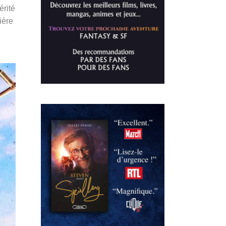
érité
ière