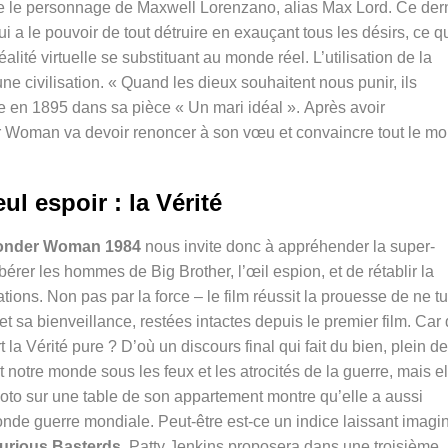
 le personnage de Maxwell Lorenzano, alias Max Lord. Ce der
 a le pouvoir de tout détruire en exauçant tous les désirs, ce q
ité virtuelle se substituant au monde réel. L’utilisation de la
e civilisation.
« Quand les dieux souhaitent nous punir, ils
de en 1895 dans sa pièce « Un mari idéal ».
Après avoir
 Woman va devoir renoncer à son vœu et convaincre tout le m
ul espoir : la Vérité
nder Woman 1984
nous invite donc à appréhender la super-
bérer les hommes de Big Brother, l’œil espion,
et de rétablir la
ons. Non pas par la force – le film réussit la prouesse de ne tu
sa bienveillance, restées intactes depuis le premier film. Car
 la Vérité pure ? D’où un discours final qui fait du bien, plein de
notre monde sous les feux et les atrocités de la guerre, mais el
to sur une table de son appartement montre qu’elle a aussi
onde guerre mondiale. Peut-être est-ce un indice laissant imagi
ourious Basterds,
Patty Jenkins proposera dans une troisième