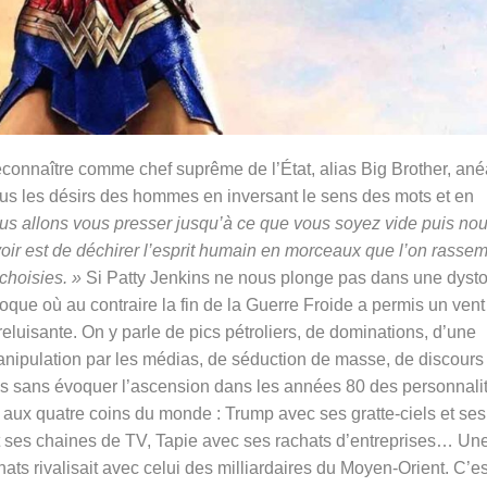
econnaître comme chef suprême de l’État, alias Big Brother, anéa
tous les désirs des hommes en inversant le sens des mots et en
us allons vous presser jusqu’à ce que vous soyez vide puis no
r est de déchirer l’esprit humain en morceaux que l’on rasse
choisies. »
Si Patty Jenkins ne nous plonge pas dans une dyst
oque où au contraire la fin de la Guerre Froide a permis un vent
 reluisante. On y parle de pics pétroliers, de dominations, d’une
anipulation par les médias, de séduction de masse, de discours
as sans évoquer l’ascension dans les années 80 des personnali
s aux quatre coins du monde : Trump avec ses gratte-ciels et ses
t ses chaines de TV, Tapie avec ses rachats d’entreprises… Un
s rivalisait avec celui des milliardaires du Moyen-Orient. C’es