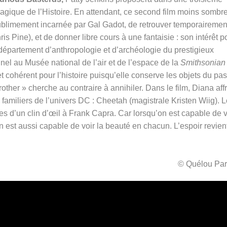
tragique de l’Histoire. En attendant, ce second film moins sombr
ublimement incarnée par Gal Gadot, de retrouver temporairemen
ris Pine), et de donner libre cours à une fantaisie : son intérêt p
u département d’anthropologie et d’archéologie du prestigieux
el au Musée national de l’air et de l’espace de la
Smithsonian
 et cohérent pour l’histoire puisqu’elle conserve les objets du pa
ther » cherche au contraire à annihiler. Dans le film, Diana
aff
amiliers de l’univers DC : Cheetah (magistrale Kristen Wiig). L
lures d’un clin d’œil à Frank Capra. Car lorsqu’on est capable de v
n est aussi capable de voir la beauté en chacun. L’espoir revien
© Quélou Par