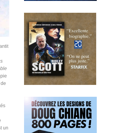
ntit
us
mble
opie
 de
tés
e
t un