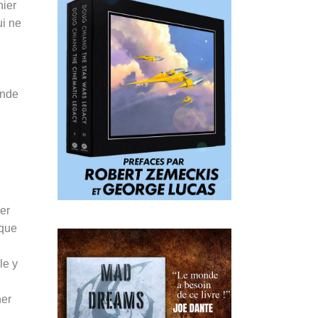
nier
ui ne
onde
er
 que
le y
ner