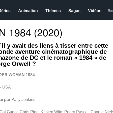
Séries
Animation
Thèmes
Sagas
Vidéos
1984 (2020)
’il y avait des liens à tisser entre cette
onde aventure cinématographique de
mazone de DC et le roman « 1984 » de
rge Orwell ?
ER WOMAN 1984
– USA
sé par
Patty Jenkins
Gal Gadot, Chris Pine, Kristen Wiig, Pedro Pascal, Connie Niel