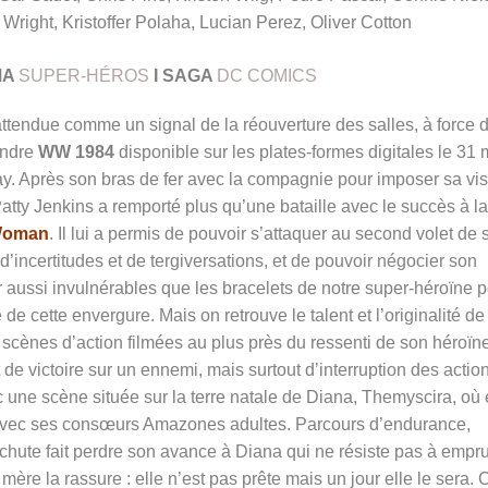
Wright, Kristoffer Polaha, Lucian Perez, Oliver Cotton
MA
SUPER-HÉROS
I
SAGA
DC COMICS
t attendue comme un signal de la réouverture des salles, à force d
endre
WW 1984
disponible sur les plates-formes digitales le 31 
ay. Après son bras de fer avec la compagnie pour imposer sa vi
ty Jenkins a remporté plus qu’une bataille avec le succès à la
Woman
. Il lui a permis de pouvoir s’attaquer au second volet de 
incertitudes et de tergiversatio
ns,
et de pouvoir négocier son
ier aussi invulnérables que les bracelets de notre super-héroïne 
de cette envergure. Mais on retrouve le talent et l’originalité de
cènes d’action filmées au plus près du ressenti de son héroïne.
de victoire sur un ennemi, mais surtout d’interruption des actio
c une scène située sur la terre natale de Diana, Themyscira, où 
s avec ses consœurs Amazones adultes. Parcours d’endurance,
ne chute fait perdre son avance à Diana qui ne résiste pas à empr
mère la rassure : elle n’est pas prête mais un jour elle le sera. 