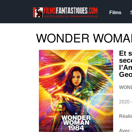
Films
WONDER WOMAN 
Et s
sec
l’A
Geo
WOND
2020 
Réali
Avec