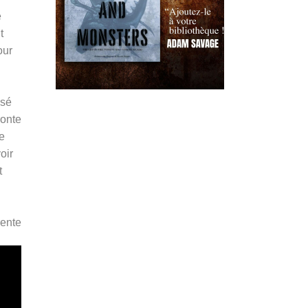
e
t
our
ssé
ronte
e
oir
t
ente