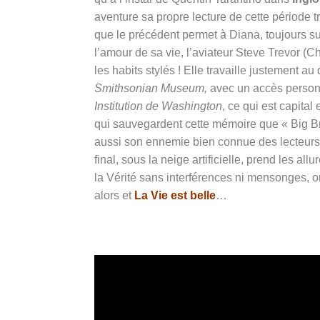
aventure sa propre lecture de cette période 
que le précédent permet à Diana, toujours s
l’amour de sa vie, l’aviateur Steve Trevor (Ch
les habits stylés ! E
lle travaille justement a
Smithsonian Museum,
avec un accès personn
Institution de Washington
, ce qui est capital
qui sauvegardent cette mémoire que « Big Bro
aussi son ennemie bien connue des lecteurs f
final, sous la neige artificielle, prend les al
la Vérité sans interférences ni mensonges, o
alors et
La Vie est belle
…