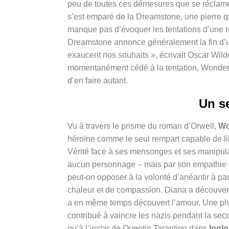
peu de toutes ces démesures que se réclame
s’est emparé de la Dreamstone, une pierre qui
manque pas d’évoquer les tentations d’une réal
Dreamstone annonce généralement la fin d’un
exaucent nos souhaits », écrivait Oscar Wil
momentanément cédé à la tentation, Wonder
d’en faire autant.
Un se
Vu à travers le prisme du roman d’Orwell,
Wo
héroïne comme le seul rempart capable de li
Vérité face à ses mensonges et ses manipulati
aucun personnage – mais par son empathie et 
peut-on opposer à la volonté d’anéantir à part
chaleur et de compassion. Diana a découvert 
a en même temps découvert l’amour. Une pho
contribué à vaincre les nazis pendant la sec
qu’à l’instar de Quentin Tarantino dans
Ingl