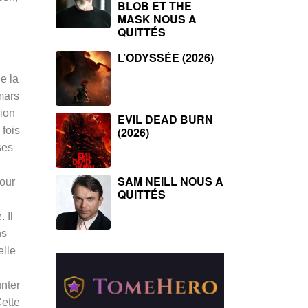
BLOB ET THE
MASK NOUS A
QUITTÉS
L’ODYSSÉE (2026)
e la
mars
sion
EVIL DEAD BURN
 fois
(2026)
ses
SAM NEILL NOUS A
pour
QUITTÉS
 Il
ns
elle
unter
Cette