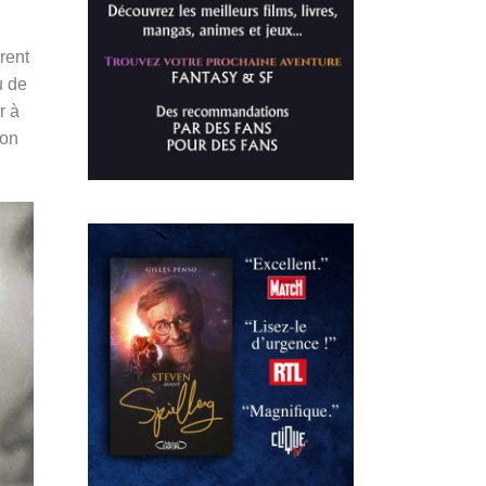
rent
u de
r à
son