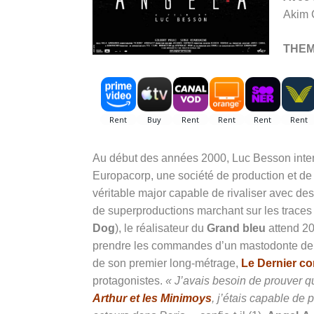
Akim 
THE
Au début des années 2000, Luc Besson inter
Europacorp, une société de production et de
véritable major capable de rivaliser avec d
de superproductions marchant sur les traces
Dog
), le réalisateur du
Grand bleu
attend 200
prendre les commandes d’un mastodonte de
de son premier long-métrage,
Le Dernier c
protagonistes.
« J’avais besoin de prouver 
Arthur et les Minimoys
, j’étais capable de