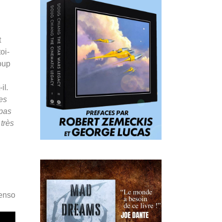
t
oi-
oup
-il
.
es
 pas
 très
Penso