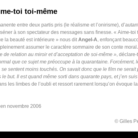
ime-toi toi-même
nente entre deux partis pris (le réalisme et l’onirisme), d’autan
asséner à son spectateur des messages sans finesse. « Aime-toi t
 la beauté est intérieure » nous dit
Angel-A
, enfonçant beauc
 pleinement assumer le caractère sommaire de son conte moral.
e de relation au miroir et d’acceptation de soi-même »
, déclare-t
 normal que ce sujet me préoccupe à la quarantaine. Forcément, l
, se sentent moins touchés. On savait donc que le film ne serait
 le but. Il est quand même sorti dans quarante pays, et j’en suis
ans les limbes de l’oubli et ressort rarement lorsqu’on évoque la
eur en novembre 2006
© Gilles 