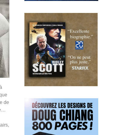
à
ique
ée de
ue…
airs,