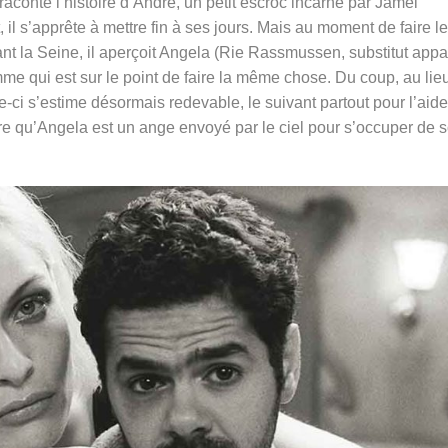
raconte l’histoire d’André, un petit escroc incarné par Jamel
l s’apprête à mettre fin à ses jours. Mais au moment de faire le
nt la Seine, il aperçoit Angela (Rie Rassmussen, substitut appa
mme qui est sur le point de faire la même chose. Du coup, au lie
lle-ci s’estime désormais redevable, le suivant partout pour l’aide
re qu’Angela est un ange envoyé par le ciel pour s’occuper de 