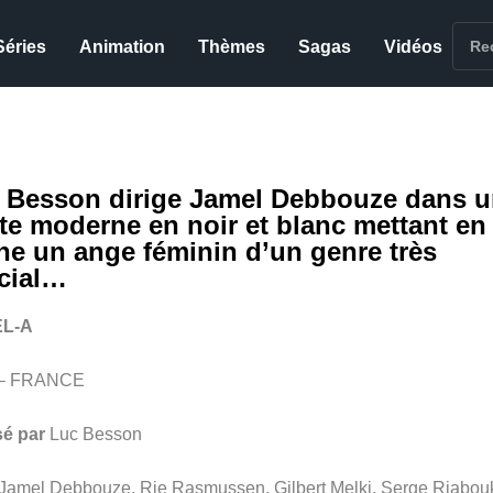
Séries
Animation
Thèmes
Sagas
Vidéos
 Besson dirige Jamel Debbouze dans 
te moderne en noir et blanc mettant en
ne un ange féminin d’un genre très
cial…
L-A
 – FRANCE
sé par
Luc Besson
Jamel Debbouze, Rie Rasmussen, Gilbert Melki, Serge Riabou