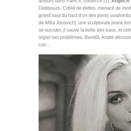
acteurs dans Paris »
, confie-t-il (1).
Angel-A
Debbouze. Criblé de dettes, menacé de mort, i
grand saut du haut d’un des ponts surplomba
de Milla Jovovich), une sculpturale jeune fe
se suicider, il sauve la belle des eaux, et ce
régler ses problèmes. Bientôt, André découv
cas…