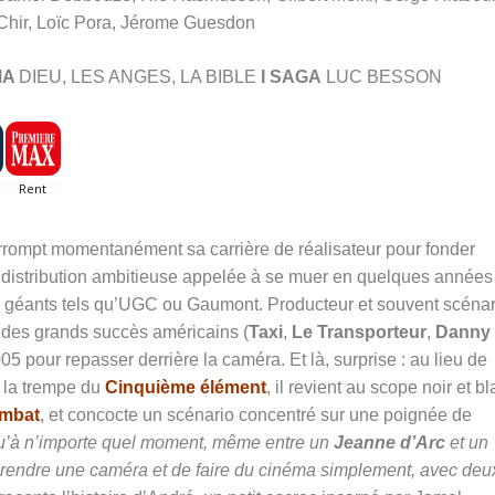
Chir, Loïc Pora, Jérome Guesdon
MA
DIEU, LES ANGES, LA BIBLE
I SAGA
LUC BESSON
rompt momentanément sa carrière de réalisateur pour fonder
 distribution ambitieuse appelée à se muer en quelques années
es géants tels qu’UGC ou Gaumont. Producteur et souvent scénar
 des grands succès américains (
Taxi
,
Le Transporteur
,
Danny 
5 pour repasser derrière la caméra. Et là, surprise : au lieu de
 la trempe du
Cinquième élément
, il revient au scope noir et b
ombat
, et concocte un scénario concentré sur une poignée de
qu’à n’importe quel moment, même entre un
Jeanne d’Arc
et un
 prendre une caméra et de faire du cinéma simplement, avec deu