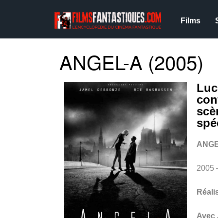
Films
ANGEL-A (2005)
Luc
con
scè
spé
ANGE
2005
Réali
Avec