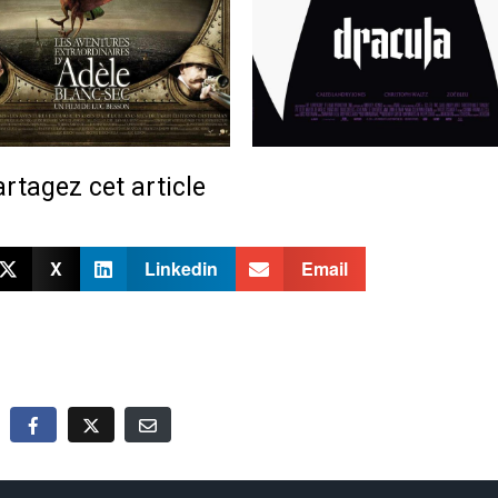
rtagez cet article
X
Linkedin
Email