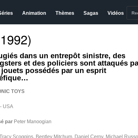
Séries
Animation
Thèmes
Sagas
Vidéos
1992)
ugiés dans un entrepôt sinistre, des
gsters et des policiers sont attaqués pa
 jouets possédés par un esprit
éfique…
NIC TOYS
– USA
sé par
Peter Manoogian
Tracy Scoggins, Bentley Mitchum, Daniel Cerny, Michael Russo