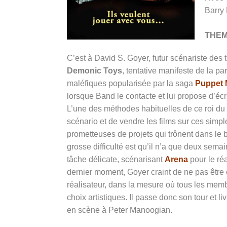
Barry 
THE
C’est à David S. Goyer, futur scénariste des 
Demonic Toys
, tentative manifeste de la pa
maléfiques popularisée par la saga
Puppet 
lorsque Band le contacte et lui propose d’écri
L’une des méthodes habituelles de ce roi du 
scénario et de vendre les films sur ces simp
prometteuses de projets qui trônent dans le 
grosse difficulté est qu’il n’a que deux semai
tâche délicate, scénarisant
Arena
pour le ré
dernier moment, Goyer craint de ne pas être
réalisateur, dans la mesure où tous les mem
choix artistiques. Il passe donc son tour et 
en scène à Peter Manoogian.