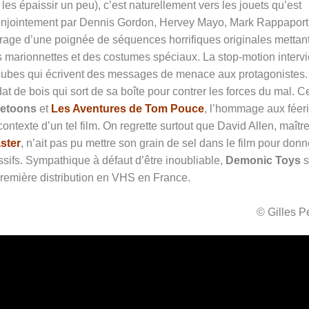
 les épaissir un peu), c’est naturellement vers les jouets qu’est
 conjointement par Dennis Gordon, Hervey Mayo, Mark Rappaport
étrage d’une poignée de séquences horrifiques originales mettan
s marionnettes et des costumes spéciaux. La stop-motion intervi
cubes qui écrivent des messages de menace aux protagonistes.
at de bois qui sort de sa boîte pour contrer les forces du mal. C
etoons
et
Les Aventures de Tom Pouce
, l’hommage aux féer
ntexte d’un tel film. On regrette surtout que David Allen, maîtr
ster
, n’ait pas pu mettre son grain de sel dans le film pour donn
sifs. Sympathique à défaut d’être inoubliable,
Demonic Toys
s
première distribution en VHS en France.
© Gilles 