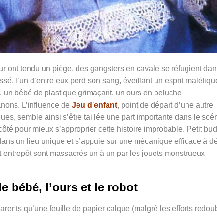
eur ont tendu un piège, des gangsters en cavale se réfugient da
ssé, l’un d’entre eux perd son sang, éveillant un esprit maléfiqu
, un bébé de plastique grimaçant, un ours en peluche
anons. L’influence de
Jeu d’enfant
, point de départ d’une autre
es, semble ainsi s’être taillée une part importante dans le scé
ôté pour mieux s’approprier cette histoire improbable. Petit bu
ue dans un lieu unique et s’appuie sur une mécanique efficace à d
et entrepôt sont massacrés un à un par les jouets monstrueux
e bébé, l’ours et le robot
ents qu’une feuille de papier calque (malgré les efforts redou