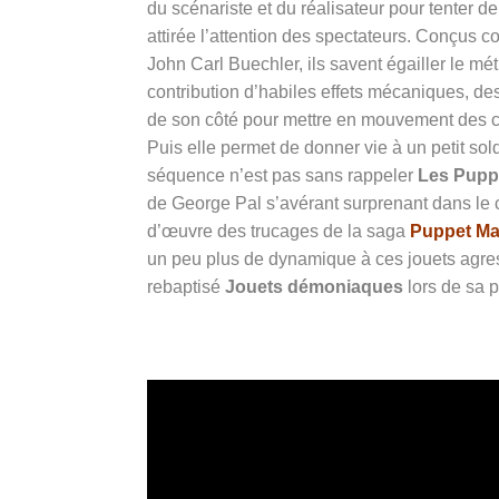
du scénariste et du réalisateur pour tenter de
attirée l’attention des spectateurs. Conçus
John Carl Buechler, ils savent égailler le m
contribution d’habiles effets mécaniques, de
de son côté pour mettre en mouvement des 
Puis elle permet de donner vie à un petit sold
séquence n’est pas sans rappeler
Les Pupp
de George Pal s’avérant surprenant dans le co
d’œuvre des trucages de la saga
Puppet Ma
un peu plus de dynamique à ces jouets agres
rebaptisé
Jouets démoniaques
lors de sa 