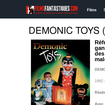
Films
DEMONIC TOYS (
Réf
gan
des
mal
DEMO
1992 
Réali
Avec