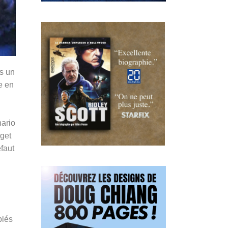
ns un
e en
nario
dget
éfaut
blés