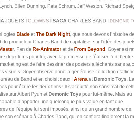
Lynch, Ellen Dunning, Pete Schrum, Jeff Weston, Richard Spei
MA
JOUETS
I
CLOWNS
I SAGA
CHARLES BAND
I
DEMONIC T
trilogies
Blade
et
The Dark Night
, que nous devons l’histoire d
rt du producteur Charles Band de capitaliser sur l’idée des jouet
Maste
r
. Fan de
Re-Animator
et de
From Beyond
, Goyer est ra
re deux films pour lui, avec la promesse de réaliser l’un d’entre
marketing est de faire dessiner des posters alléchants sans au
les visuels. Goyer observe donc la généreuse collection d’affich
bureau de Band et en choisit deux :
Arena
et
Demonic Toys
. L
nes pour écrire les deux films ! Il s’acquitte non sans mal de cet
alisateur Albert Pyun et
Demonic Toys
pour lui-même. Mais au
 capable d’apporter une quelconque plus-value en tant que
bres de l’équipe lui sont imposés, ainsi qu’un grand nombre de
livre son scénario à Charles Band, qui en confiera finalement la 