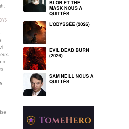
BLOB ET THE
ght
MASK NOUS A
QUITTÉS
OYS
L’ODYSSÉE (2026)
e
s
vi
EVIL DEAD BURN
 eux.
(2026)
cun
es
SAM NEILL NOUS A
a
QUITTÉS
te
mise