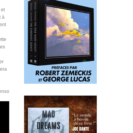
 et
t à
ent
ette
ies
e
er
era
Penso