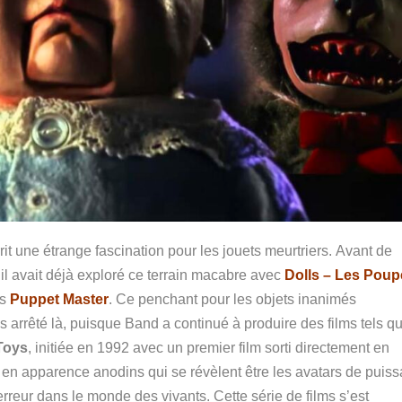
t une étrange fascination pour les jouets meurtriers. Avant de
 il avait déjà exploré ce terrain macabre avec
Dolls – Les Pou
ms
Puppet Master
. Ce penchant pour les objets inanimés
 arrêté là, puisque Band a continué à produire des films tels q
Toys
, initiée en 1992 avec un premier film sorti directement en
 en apparence anodins qui se révèlent être les avatars de puiss
rreur dans le monde des vivants. Cette série de films s’est