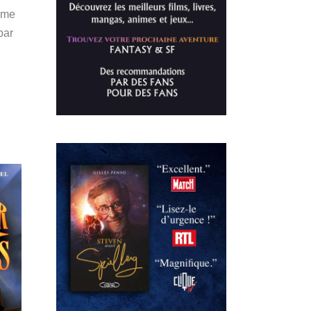
mme
par