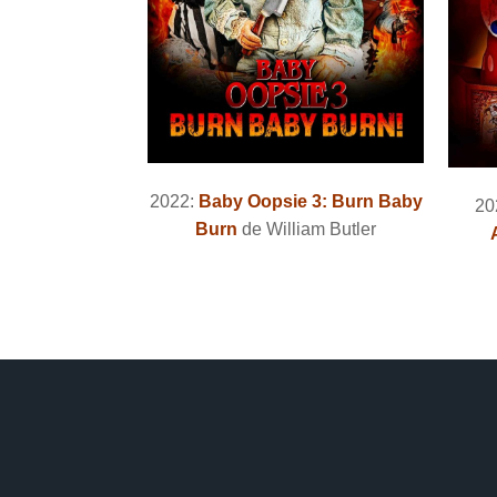
2022:
Baby Oopsie 3: Burn Baby
20
Burn
de William Butler