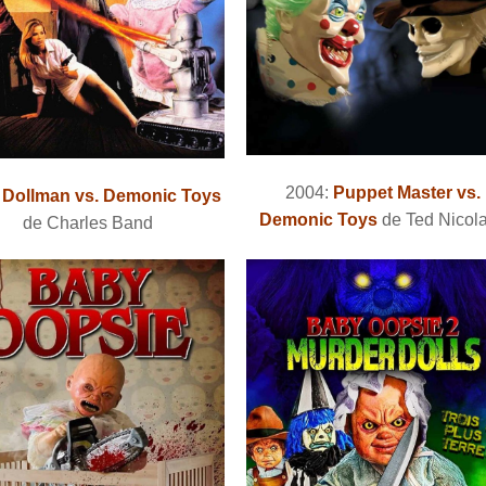
2004:
Puppet Master vs.
:
Dollman vs. Demonic Toys
Demonic Toys
de Ted Nicol
de Charles Band