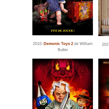
2010:
Demonic Toys 2
de William
202
Butler