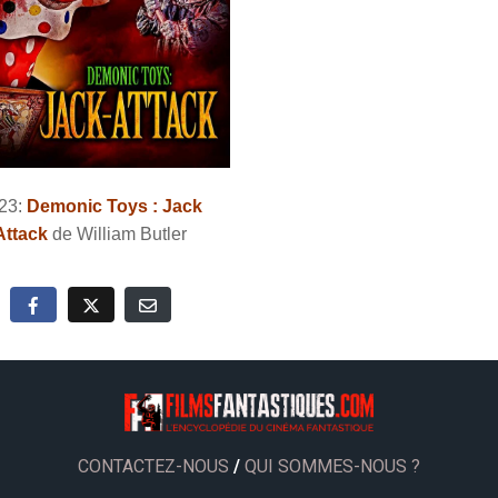
23:
Demonic Toys : Jack
Attack
de William Butler
CONTACTEZ-NOUS
/
QUI SOMMES-NOUS ?