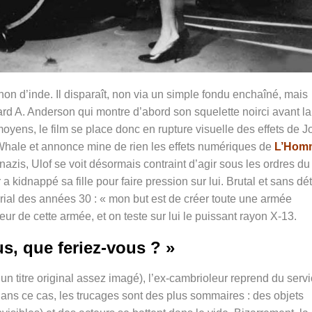
on d’inde. Il disparaît, non via un simple fondu enchaîné, mais
rd A. Anderson qui montre d’abord son squelette noirci avant la
moyens, le film se place donc en rupture visuelle des effets de 
ale et annonce mine de rien les effets numériques de
L’Hom
nazis, Ulof se voit désormais contraint d’agir sous les ordres du
a kidnappé sa fille pour faire pression sur lui. Brutal et sans dét
rial des années 30 : « mon but est de créer toute une armée
ur de cette armée, et on teste sur lui le puissant rayon X-13.
us, que feriez-vous ? »
n titre original assez imagé), l’ex-cambrioleur reprend du serv
Dans ce cas, les trucages sont des plus sommaires : des objets