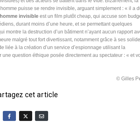
visibles) et des acteurs se battent dans le vide. Bizarrement, la
homme puisse se rendre invisible, arguant simplement : « il a d
 homme invisible
est un film plutôt cheap, qui accuse son budg
édiens, durant moins d’une heure, et se permettant quelques
i montre la destruction d’un bâtiment n’ayant aucun rapport a
ure malgré tout fort divertissant, notamment grâce à ses solid
 liée à la création d’un service d’espionnage utilisant la
sur une question éthique posée directement au spectateur : « et v
© Gilles 
rtagez cet article