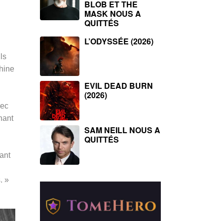
BLOB ET THE
MASK NOUS A
QUITTÉS
L’ODYSSÉE (2026)
ls
hine
EVIL DEAD BURN
(2026)
vec
nant
SAM NEILL NOUS A
QUITTÉS
tant
. »