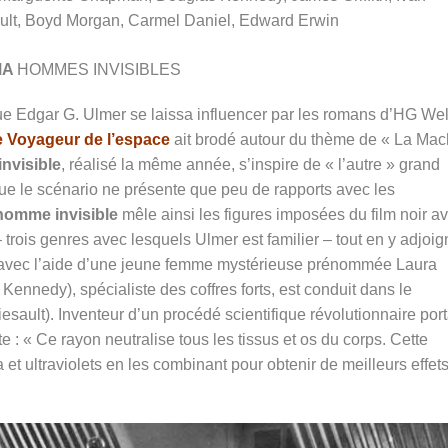
ault, Boyd Morgan, Carmel Daniel, Edward Erwin
MA
HOMMES INVISIBLES
que Edgar G. Ulmer se laissa influencer par les romans d’HG Wel
e Voyageur de l’espace
ait brodé autour du thème de « La Mac
nvisible
, réalisé la même année, s’inspire de « l’autre » grand
que le scénario ne présente que peu de rapports avec les
homme invisible
mêle ainsi les figures imposées du film noir a
– trois genres avec lesquels Ulmer est familier – tout en y adjoig
avec l’aide d’une jeune femme mystérieuse prénommée Laura
nnedy), spécialiste des coffres forts, est conduit dans le
iesault). Inventeur d’un procédé scientifique révolutionnaire por
erte : « Ce rayon neutralise tous les tissus et os du corps. Cette
et ultraviolets en les combinant pour obtenir de meilleurs effets