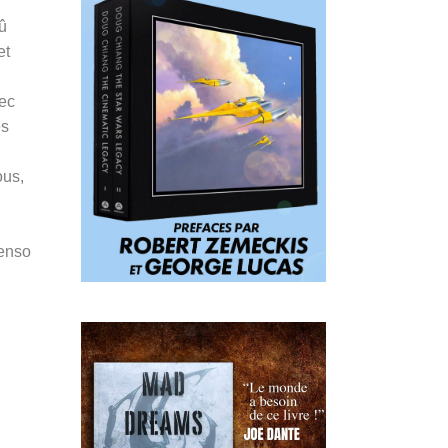
û
et
vec
es
ous,
Penso