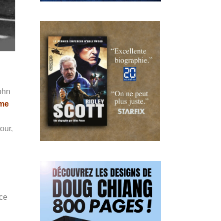
John
me
our,
ice