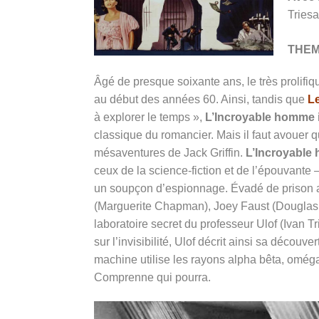
Tries
THE
Âgé de presque soixante ans, le très prolifi
au début des années 60. Ainsi, tandis que
L
à explorer le temps »,
L’Incroyable homme i
classique du romancier. Mais il faut avouer 
mésaventures de Jack Griffin.
L’Incroyable 
ceux de la science-fiction et de l’épouvante 
un soupçon d’espionnage. Évadé de prison 
(Marguerite Chapman), Joey Faust (Douglas Ke
laboratoire secret du professeur Ulof (Ivan Tr
sur l’invisibilité, Ulof décrit ainsi sa découv
machine utilise les rayons alpha bêta, oméga 
Comprenne qui pourra.