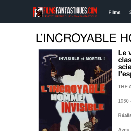
Films
L’INCROYABLE H
Le 
clas
scie
l’e
THE 
1960 
Réali
Avec