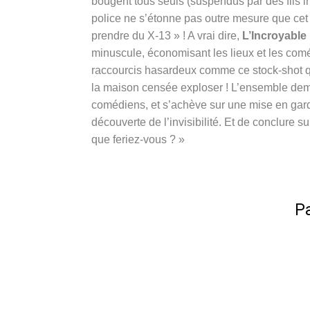
bougent tous seuls (suspendus par des fils in
police ne s’étonne pas outre mesure que cet 
prendre du X-13 » ! A vrai dire,
L’Incroyable
minuscule, économisant les lieux et les com
raccourcis hasardeux comme ce stock-shot qu
la maison censée exploser ! L’ensemble deme
comédiens, et s’achève sur une mise en garde
découverte de l’invisibilité. Et de conclure 
que feriez-vous ? »
Pa