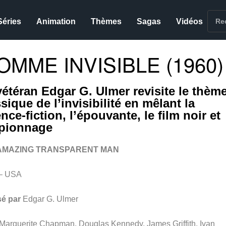
Séries
Animation
Thèmes
Sagas
Vidéos
OMME INVISIBLE (1960)
vétéran Edgar G. Ulmer revisite le thèm
sique de l’invisibilité en mêlant la
nce-fiction, l’épouvante, le film noir et
spionnage
AMAZING TRANSPARENT MAN
– USA
sé par
Edgar G. Ulmer
Marguerite Chapman, Douglas Kennedy, James Griffith, Ivan