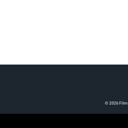
©
2026 Films