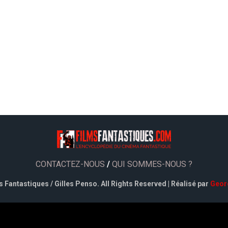
CONTACTEZ-NOUS
/
QUI SOMMES-NOUS ?
 Fantastiques / Gilles Penso. All Rights Reserved | Réalisé par
Geor