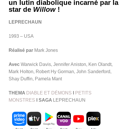
un lutin diabolique incarné par la
star de
Willow
!
LEPRECHAUN
1993 – USA
Réalisé par
Mark Jones
Avec
Warwick Davis, Jennifer Aniston, Ken Olandt,
Mark Holton, Robert Hy Gorman, John Sanderford,
Shay Duffin, Pamela Mant
THEMA
DIABLE ET DÉMONS
I
PETITS
MONSTRES
I SAGA
LEPRECHAUN