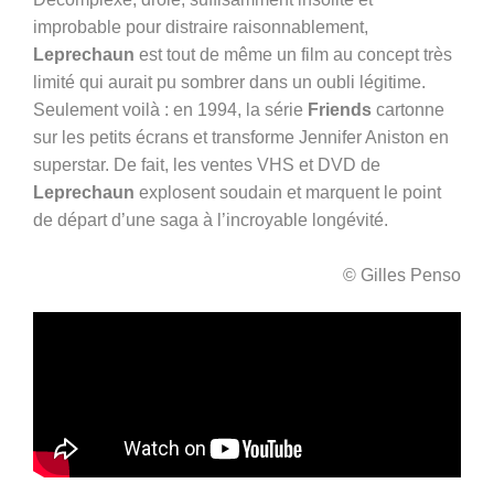
improbable pour distraire raisonnablement,
Leprechaun
est tout de même un film au concept très
limité qui aurait pu sombrer dans un oubli légitime.
Seulement voilà : en 1994, la série
Friends
cartonne
sur les petits écrans et transforme Jennifer Aniston en
superstar. De fait, les ventes VHS et DVD de
Leprechaun
explosent soudain et marquent le point
de départ d’une saga à l’incroyable longévité.
© Gilles Penso