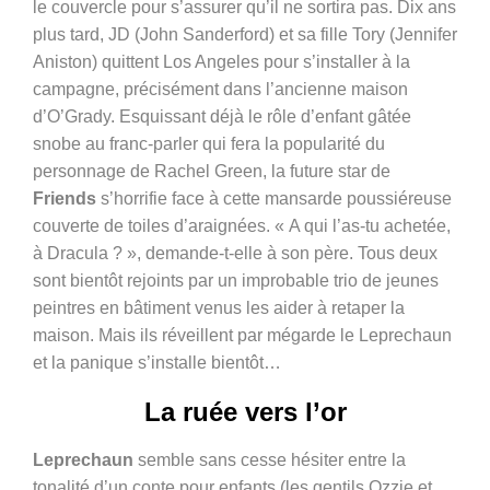
le couvercle pour s’assurer qu’il ne sortira pas. Dix ans
plus tard, JD (John Sanderford) et sa fille Tory (Jennifer
Aniston) quittent Los Angeles pour s’installer à la
campagne, précisément dans l’ancienne maison
d’O’Grady. Esquissant déjà le rôle d’enfant gâtée
snobe au franc-parler qui fera la popularité du
personnage de Rachel Green, la future star de
Friends
s’horrifie face à cette mansarde poussiéreuse
couverte de toiles d’araignées. « A qui l’as-tu achetée,
à Dracula ? », demande-t-elle à son père. Tous deux
sont bientôt rejoints par un improbable trio de jeunes
peintres en bâtiment venus les aider à retaper la
maison. Mais ils réveillent par mégarde le Leprechaun
et la panique s’installe bientôt…
La ruée vers l’or
Leprechaun
semble sans cesse hésiter entre la
tonalité d’un conte pour enfants (les gentils Ozzie et