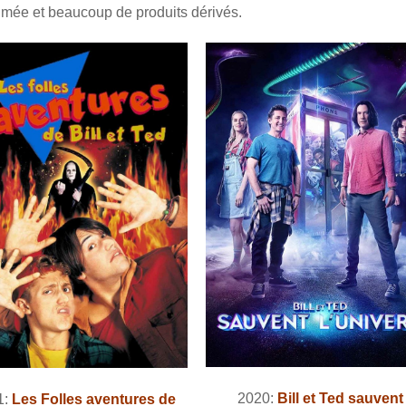
nimée et beaucoup de produits dérivés.
2020:
Bill et Ted sauvent
1:
Les Folles aventures de