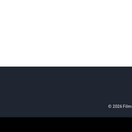
©
2026 Films