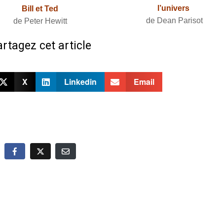
l’univers
Bill et Ted
de Dean Parisot
de Peter Hewitt
rtagez cet article
X
Linkedin
Email