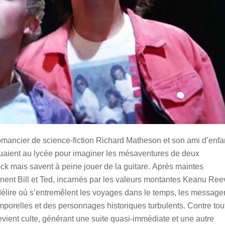
romancier de science-fiction Richard Matheson et son ami d’enf
ouaient au lycée pour imaginer les mésaventures de deux
ock mais savent à peine jouer de la guitare. Après maintes
ennent Bill et Ted, incarnés par les valeurs montantes Keanu Re
délire où s’entremêlent les voyages dans le temps, les message
emporelles et des personnages historiques turbulents. Contre tou
devient culte, générant une suite quasi-immédiate et une autre