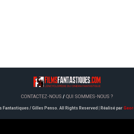
CONTACTEZ-NOUS
/
QUI SOMMES-NOUS ?
 Fantastiques / Gilles Penso. All Rights Reserved | Réalisé par
Geor