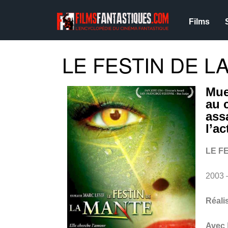
Films
LE FESTIN DE LA
Mue
au 
ass
l’a
LE F
2003
Réali
Avec