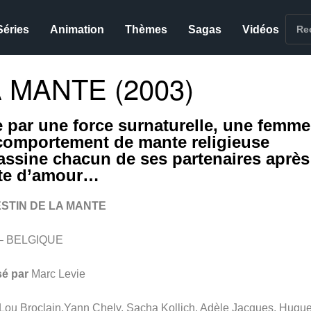
Séries
Animation
Thèmes
Sagas
Vidéos
 MANTE (2003)
 par une force surnaturelle, une femme
comportement de mante religieuse
assine chacun de ses partenaires après
cte d’amour…
ESTIN DE LA MANTE
 – BELGIQUE
sé par
Marc Levie
Lou Broclain,Yann Chely, Sacha Kollich, Adèle Jacques, Hugu