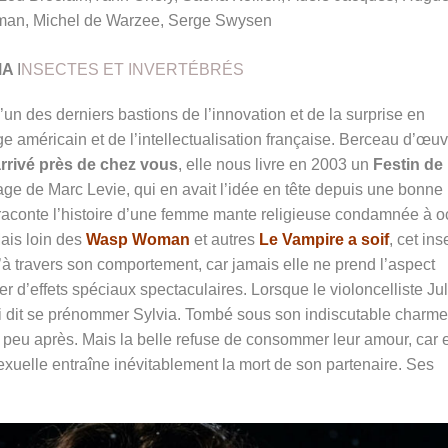
an, Michel de Warzee, Serge Swysen
MA
I
NSECTES ET INVERTÉBRÉS
un des derniers bastions de l’innovation et de la surprise en
e américain et de l’intellectualisation française. Berceau d’œu
arrivé près de chez vous
, elle nous livre en 2003 un
Festin de 
ge de Marc Levie, qui en avait l’idée en tête depuis une bonne
aconte l’histoire d’une femme mante religieuse condamnée à o
ais loin des
Wasp Woman
et autres
Le Vampire a soif
, cet ins
à travers son comportement, car jamais elle ne prend l’aspect
r d’effets spéciaux spectaculaires. Lorsque le violoncelliste Ju
lui dit se prénommer Sylvia. Tombé sous son indiscutable charme
e peu après. Mais la belle refuse de consommer leur amour, car e
sexuelle entraîne inévitablement la mort de son partenaire. Ses