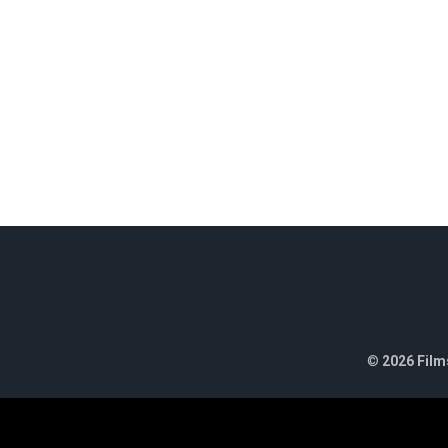
©
2026 Films