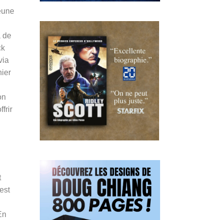
jeune
a de
ck
via
ier
on
frir
t
est
En