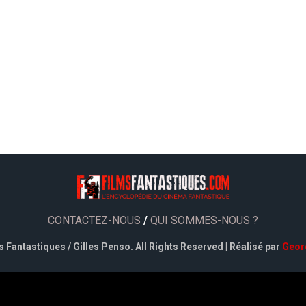
CONTACTEZ-NOUS
/
QUI SOMMES-NOUS ?
 Fantastiques / Gilles Penso. All Rights Reserved | Réalisé par
Geor