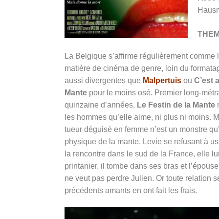
Hausm
THE
La Belgique s’affirme régulièrement comme l’
matière de cinéma de genre, loin du formatag
aussi divergentes que
Malpertuis
ou
C’est 
Mante
pour le moins osé. Premier long-métra
quinzaine d’années,
Le Festin de la Mante
r
les hommes qu’elle aime, ni plus ni moins. M
tueur déguisé en femme n’est un monstre qu’
physique de la mante, Levie se refusant à use
la rencontre dans le sud de la France, elle 
printanier, il tombe dans ses bras et l’épous
ne veut pas perdre Julien. Or toute relation 
précédents amants en ont fait les frais.