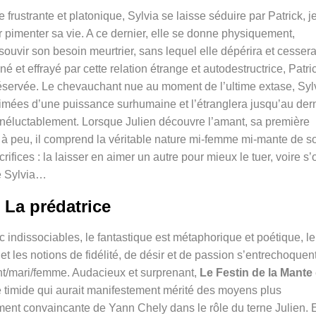
rustrante et platonique, Sylvia se laisse séduire par Patrick, 
r pimenter sa vie. A ce dernier, elle se donne physiquement,
souvir son besoin meurtrier, sans lequel elle dépérira et cesser
né et effrayé par cette relation étrange et autodestructrice, Patri
 réservée. Le chevauchant nue au moment de l’ultime extase, Syl
mées d’une puissance surhumaine et l’étranglera jusqu’au dern
 inéluctablement. Lorsque Julien découvre l’amant, sa première
u à peu, il comprend la véritable nature mi-femme mi-mante de s
ifices : la laisser en aimer un autre pour mieux le tuer, voire s’of
e Sylvia…
La prédatrice
 indissociables, le fantastique est métaphorique et poétique, le
t les notions de fidélité, de désir et de passion s’entrechoquen
ant/mari/femme. Audacieux et surprenant,
Le Festin de la Mante
 timide qui aurait manifestement mérité des moyens plus
ment convaincante de Yann Chely dans le rôle du terne Julien. 