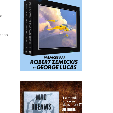
de
Penso