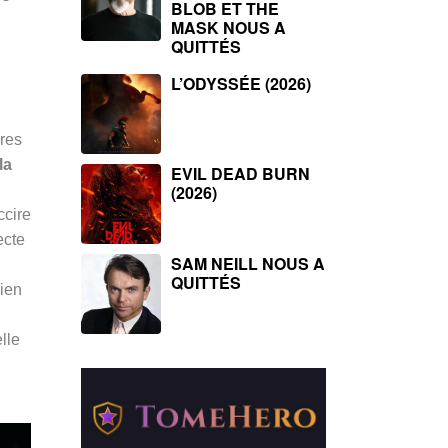
BLOB ET THE
MASK NOUS A
QUITTÉS
L’ODYSSÉE (2026)
vres
la
EVIL DEAD BURN
(2026)
ccire
ecte
SAM NEILL NOUS A
QUITTÉS
lien
lle