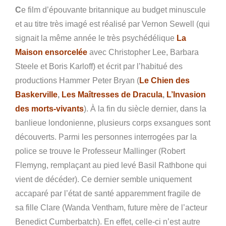
C
e
film d’épouvante britannique au budget minuscule
et au titre très imagé est réalisé par Vernon Sewell (qui
signait la même année le très psychédélique
La
Maison ensorcelée
avec Christopher Lee, Barbara
Steele et Boris Karloff) et écrit par l’habitué des
productions Hammer
Peter Bryan (
Le Chien des
Baskerville
,
Les Maîtresses de Dracula
,
L’Invasion
des morts-vivants
). À la fin du siècle dernier, dans la
banlieue londonienne, plusieurs corps exsangues sont
découverts. Parmi les personnes interrogées par la
police se trouve le Professeur Mallinger (Robert
Flemyng, remplaçant au pied levé Basil Rathbone qui
vient de décéder). Ce dernier semble uniquement
accaparé par l’état de santé apparemment fragile de
sa fille Clare (
Wanda Ventham, future mère de l’acteur
Benedict Cumberbatch). En effet, celle-ci n’est autre