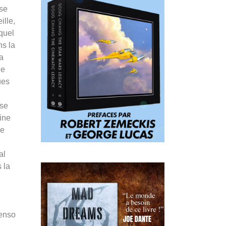
 se
ille,
quel
ns la
a
de
ues
 se
ine
ne
al
 la
u
Penso