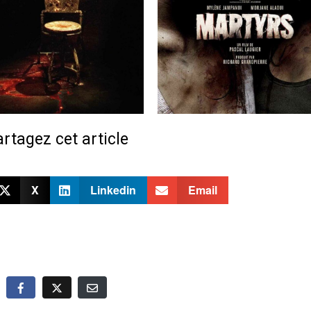
rtagez cet article
X
Linkedin
Email