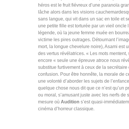
héros est le fruit fiévreux d’une paranoïa gr
lâche alors dans les visions cauchemardesqu
sans langue, qui vit dans un sac en toile et 
une petite fille est torturée par un vieil oncl
légende, où la jeune femme muée en bourreau s
victime les pires outrages. Détournant l’ima
mort, la longue chevelure noire), Asami est
des vertus révélatrices. « Les mots mentent, se
encore « seule une épreuve atroce nous révèl
substitue furtivement à ceux de la secrétair
confusion. Pour être honnête, la morale de c
une volonté d’aborder les sujets de l’enfance 
quelque chose nous dit que ce n’est qu’un p
ou moral, s’amusant juste avec les nerfs de s
mesure où
Audition
s’est quasi-immédiatemen
cinéma d’horreur classique.