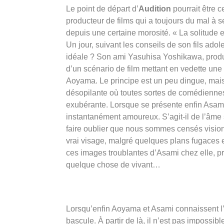
Le point de départ d’
Audition
pourrait être 
producteur de films qui a toujours du mal à se
depuis une certaine morosité. « La solitude es
Un jour, suivant les conseils de son fils ado
idéale ? Son ami Yasuhisa Yoshikawa, produc
d’un scénario de film mettant en vedette une
Aoyama. Le principe est un peu dingue, mais
désopilante où toutes sortes de comédiennes s
exubérante. Lorsque se présente enfin Asam
instantanément amoureux. S’agit-il de l’âme
faire oublier que nous sommes censés visionn
vrai visage, malgré quelques plans fugaces e
ces images troublantes d’Asami chez elle, pr
quelque chose de vivant…
Lorsqu’enfin Aoyama et Asami connaissent l’e
bascule. À partir de là, il n’est pas impossi