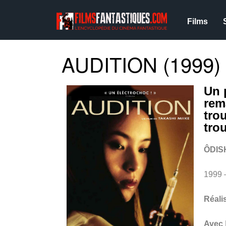
Films
AUDITION (1999)
Un 
rem
trou
tro
ÔDIS
1999
Réali
Avec