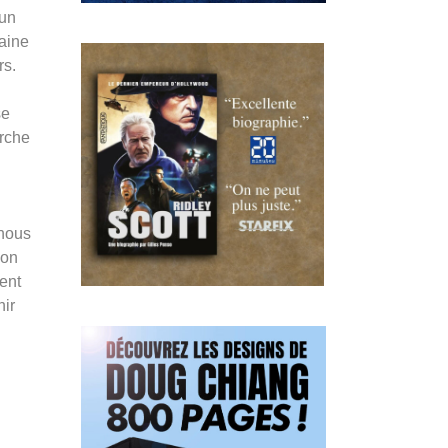
 un
raine
rs.
se
erche
 nous
son
ent
nir