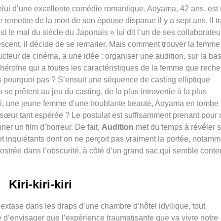
celui d’une excellente comédie romantique. Aoyama, 42 ans, est
 remettre de la mort de son épouse disparue il y a sept ans. Il t
t le mal du siècle du Japonais » lui dit l’un de ses collaborateu
lescent, il décide de se remarier. Mais comment trouver la femme
teur de cinéma, a une idée : organiser une audition, sur la ba
 héroïne qui a toutes les caractéristiques de la femme que rech
 pourquoi pas ? S’ensuit une séquence de casting elliptique
e prêtent au jeu du casting, de la plus introvertie à la plus
i, une jeune femme d’une troublante beauté, Aoyama en tombe
 sœur tant espérée ? Le postulat est suffisamment prenant pour
er un film d’horreur. De fait,
Audition
met du temps à révéler 
t inquiétants dont on ne perçoit pas vraiment la portée, notamm
ostrée dans l’obscurité, à côté d’un grand sac qui semble conte
Kiri-kiri-kiri
xtase dans les draps d’une chambre d’hôtel idyllique, tout
ble d’envisager que l’expérience traumatisante que va vivre notre