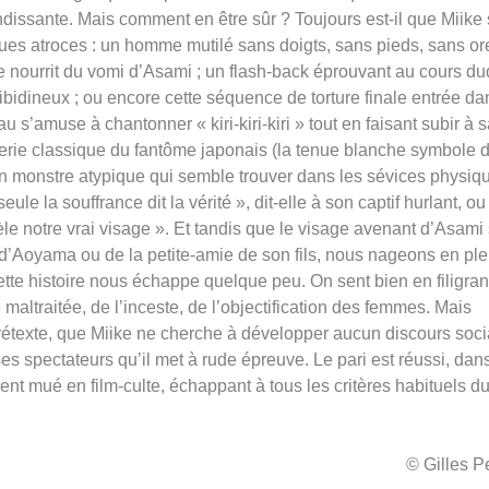
andissante. Mais comment en être sûr ? Toujours est-il que Miike
es atroces : un homme mutilé sans doigts, sans pieds, sans ore
se nourrit du vomi d’Asami ; un flash-back éprouvant au cours du
e libidineux ; ou encore cette séquence de torture finale entrée da
’amuse à chantonner « kiri-kiri-kiri » tout en faisant subir à s
gerie classique du fantôme japonais (la tenue blanche symbole 
 un monstre atypique qui semble trouver dans les sévices physiq
ule la souffrance dit la vérité », dit-elle à son captif hurlant, ou
e notre vrai visage ». Et tandis que le visage avenant d’Asami
e d’Aoyama ou de la petite-amie de son fils, nous nageons en ple
ette histoire nous échappe quelque peu. On sent bien en filigra
maltraitée, de l’inceste, de l’objectification des femmes. Mais
rétexte, que Miike ne cherche à développer aucun discours soci
es spectateurs qu’il met à rude épreuve. Le pari est réussi, dans
t mué en film-culte, échappant à tous les critères habituels d
© Gilles 