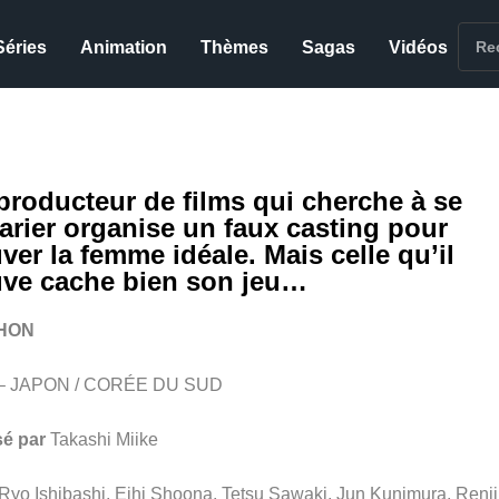
Séries
Animation
Thèmes
Sagas
Vidéos
producteur de films qui cherche à se
arier organise un faux casting pour
ver la femme idéale. Mais celle qu’il
uve cache bien son jeu…
HON
 – JAPON / CORÉE DU SUD
sé par
Takashi Miike
Ryo Ishibashi, Eihi Shoona, Tetsu Sawaki, Jun Kunimura, Renji