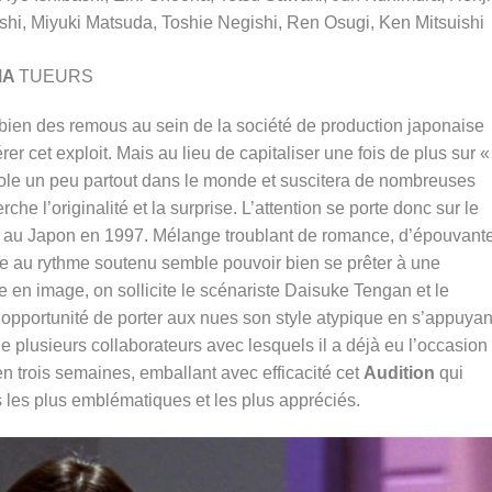
shi, Miyuki Matsuda, Toshie Negishi, Ren Osugi, Ken Mitsuishi
MA
TUEURS
ien des remous au sein de la société de production japonaise
r cet exploit. Mais au lieu de capitaliser une fois de plus sur «
école un peu partout dans le monde et suscitera de nombreuses
rche l’originalité et la surprise. L’attention se porte donc sur le
 au Japon en 1997. Mélange troublant de romance, d’épouvant
re au rythme soutenu semble pouvoir bien se prêter à une
 en image, on sollicite le scénariste Daisuke Tengan et le
 l’opportunité de porter aux nues son style atypique en s’appuyan
de plusieurs collaborateurs avec lesquels il a déjà eu l’occasion
 en trois semaines, emballant avec efficacité cet
Audition
qui
 les plus emblématiques et les plus appréciés.