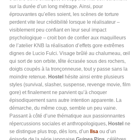
sur la durée d’un long métrage. Ainsi, pour
éprouvantes qu’elles soient, les scènes de torture
perdent vite leur crédibilité lorsque le réalisateur –
visiblement peu confiant en leur seul impact
psychologique – croit bon de confier aux maquilleurs
de l’atelier KNB la réalisation d’effets gore extrêmes
dignes de Lucio Fulci. Visage brûlé au chalumeau, œil
qui sort de son orbite, tête écrasée sous des rochers,
doigts coupés à la tronçonneuse, tout y passe sans la
moindre retenue.
Hostel
hésite ainsi entre plusieurs
styles (survival, slasher, suspense, revenge movie, film
gore) et finalement ne parvient qu’à choquer
épisodiquement sans autre intention apparente. La
démarche, du même coup, semble un peu vaine.
Passant à côté d’une thématique aux passionnantes
répercussions sociales et anthropologiques,
Hostel
ne
se distingue plus trop, dès lors, d’un
Ilsa
ou d’un
épisode de la série japonaise
Guinea Pigs
, célèbres