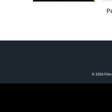
Pa
©
2026 Films