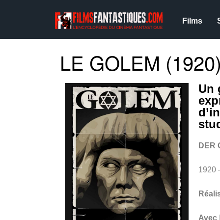
Films
LE GOLEM (1920
Un 
exp
d’i
stu
DER 
1920
Réali
Avec