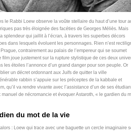
s le Rabbi Loew observe la voûte stellaire du haut d’une tour a
éeriques pas très éloignée des facéties de Georges Méliès. Mais
 splendeur qui jaillit à l’écran, à travers les superbes décors
bes dans lesquels évoluent les personnages. Rien n’est rectilig
e Prague, contrairement au palais de l’empereur qui se soumet
 film joue justement sur la rupture stylistique de ces deux unive
ns les étoiles l’annonce d’un grand danger pour son peuple. Or
lier un décret ordonnant aux Juifs de quitter la ville
énérable rabbin s’appuie sur les préceptes de la kabbale et
em, qu’il va rendre vivante avec l’assistance d’un de ses étudian
eux manuel de nécromancie et évoquer Astaroth, « le gardien du m
dien du mot de la vie
ors : Loew qui trace avec une baguette un cercle imaginaire s