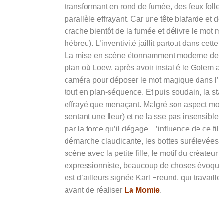
transformant en rond de fumée, des feux foll
parallèle effrayant. Car une tête blafarde et
crache bientôt de la fumée et délivre le mot 
hébreu). L’inventivité jaillit partout dans ce
La mise en scène étonnamment moderne de 
plan où Loew, après avoir installé le Golem av
caméra pour déposer le mot magique dans l’éto
tout en plan-séquence. Et puis soudain, la s
effrayé que menaçant. Malgré son aspect mono
sentant une fleur) et ne laisse pas insensibl
par la force qu’il dégage. L’influence de ce fi
démarche claudicante, les bottes surélevées, 
scène avec la petite fille, le motif du créateu
expressionniste, beaucoup de choses évoque
est d’ailleurs signée Karl Freund, qui travail
avant de réaliser
La Momie
.