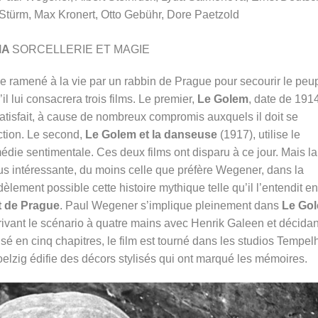
Stürm, Max Kronert, Otto Gebühr, Dore Paetzold
MA
SORCELLERIE ET MAGIE
se ramené à la vie par un rabbin de Prague pour secourir le peu
il lui consacrera trois films. Le premier,
Le Golem
, date de 1914
satisfait, à cause de nombreux compromis auxquels il doit se
tion. Le second,
Le Golem et la danseuse
(1917), utilise le
ie sentimentale. Ces deux films ont disparu à ce jour. Mais la
lus intéressante, du moins celle que préfère Wegener, dans la
dèlement possible cette histoire mythique telle qu’il l’entendit en
t de Prague
. Paul Wegener s’implique pleinement dans
Le Go
rivant le scénario à quatre mains avec Henrik Galeen et décidan
é en cinq chapitres, le film est tourné dans les studios Tempel
oelzig édifie des décors stylisés qui ont marqué les mémoires.