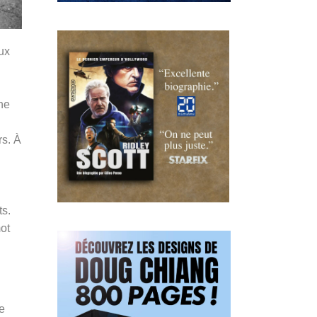
ux
ne
rs. À
ts.
ot
e