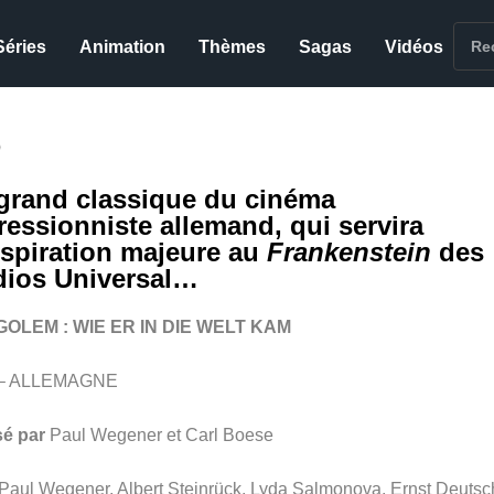
Séries
Animation
Thèmes
Sagas
Vidéos
)
grand classique du cinéma
ressionniste allemand, qui servira
nspiration majeure au
Frankenstein
des
dios Universal…
GOLEM : WIE ER IN DIE WELT KAM
 – ALLEMAGNE
sé par
Paul Wegener et Carl Boese
P
aul Wegener, Albert Steinrück, Lyda Salmonova, Ernst Deutsc