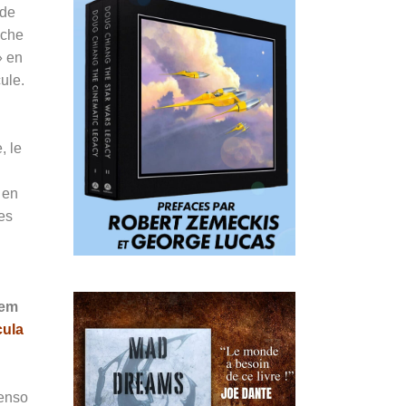
nde
uche
» en
ule.
, le
 en
ées
lem
cula
Penso