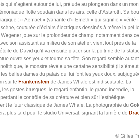
ets qui s’agitent autour de lui, prélude au plongeon dans un mo
 démoniaque flotte soudain dans les airs, celle d’Astaroth. Sa bo
magique : « Aemaet » (variante d’« Emeth » qui signifie « vérité 
tte scène, couturée d’éclairs électriques dessinés à même la pellic
Wegener joue sur la profondeur de champ, notamment dans ce
ec son assistant au milieu de son atelier, vient tout près de la
ile de David qu’il va ensuite placer sur la poitrine de la statue
tatue ouvre ses yeux et tourne sa tête. Son regard semble autant
lithique, le monstre révèle une certaine sensibilité (il s’émeut
e les belles dames du palais qui lui font les yeux doux, subjugu
lm sur le
Frankenstein
de James Whale est indiscutable. La
les gestes brusques, le regard enfantin, le grand incendie, la
r perdant le contrôle de sa créature et bien sûr l’esthétique
nt le futur classique de James Whale. La photographie du
Go
lera plus tard pour le studio Universal, signant la lumière de
Dra
© Gilles 