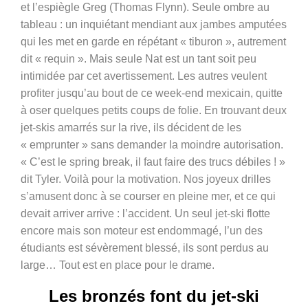
et l’espiègle Greg (Thomas Flynn). Seule ombre au
tableau : un inquiétant mendiant aux jambes amputées
qui les met en garde en répétant « tiburon », autrement
dit « requin ». Mais seule Nat est un tant soit peu
intimidée par cet avertissement. Les autres veulent
profiter jusqu’au bout de ce week-end mexicain, quitte
à oser quelques petits coups de folie. En trouvant deux
jet-skis amarrés sur la rive, ils décident de les
« emprunter » sans demander la moindre autorisation.
« C’est le spring break, il faut faire des trucs débiles ! »
dit Tyler. Voilà pour la motivation. Nos joyeux drilles
s’amusent donc à se courser en pleine mer, et ce qui
devait arriver arrive : l’accident. Un seul jet-ski flotte
encore mais son moteur est endommagé, l’un des
étudiants est sévèrement blessé, ils sont perdus au
large… Tout est en place pour le drame.
Les bronzés font du jet-ski