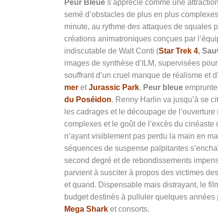
Peur Bleue
s’apprécie comme une attraction 
semé d’obstacles de plus en plus complexes 
minute, au rythme des attaques de squales p
créations animatroniques conçues par l’équip
indiscutable de Walt Conti (
Star Trek 4
, Sau
images de synthèse d’ILM, supervisées
pour
souffrant d’un cruel manque de réalisme et d
mer
et
Jurassic Park
,
Peur bleue
emprunte 
du Poséidon
. Renny Harlin va jusqu’à se c
les cadrages et le découpage de l’ouvertur
complexes et le goût de l’excès du cinéaste q
n’ayant visiblement pas perdu la main en m
séquences de suspense palpitantes s’enchaîn
second degré et de rebondissements impen
parvient à susciter à propos des victimes de
et quand. Dispensable mais distrayant, le fil
budget destinés à pulluler quelques années p
Mega Shark
et consorts.