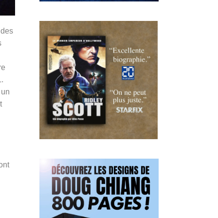
 des
s
re
L.
 un
t
ont