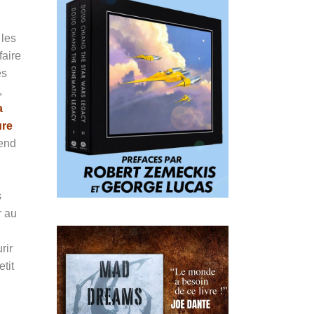
 les
faire
es
,
a
ure
rend
s
r au
l
rir
tit