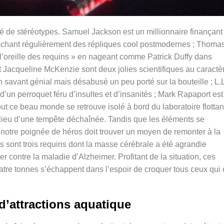
é de stéréotypes. Samuel Jackson est un millionnaire finançant
lâchant régulièrement des répliques cool postmodernes ; Thoma
l’oreille des requins » en nageant comme Patrick Duffy dans
t Jacqueline McKenzie sont deux jolies scientifiques au caractè
n savant génial mais désabusé un peu porté sur la bouteille ; L.
 d’un perroquet féru d’insultes et d’insanités ; Mark Rapaport est
ut ce beau monde se retrouve isolé à bord du laboratoire flottan
ilieu d’une tempête déchaînée. Tandis que les éléments se
t notre poignée de héros doit trouver un moyen de remonter à la
s sont trois requins dont la masse cérébrale a été agrandie
 contre la maladie d’Alzheimer. Profitant de la situation, ces
atre tonnes s’échappent dans l’espoir de croquer tous ceux qui 
d’attractions aquatique