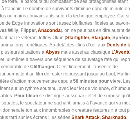
de foire, le parcours du combattant de ses protagonistes étant
à franchir. Le nombre de survivants diminue donc de minute en
lus ou moins convaincants selon la technique employée. Car si
e de Edge Innovations sont assez bluffantes, fidèles au savoir-
vez Willy
,
Flipper,
Anaconda
), on ne peut pas en dire autant d
tant par le vétéran Jeffrey Okun (
Starfighter
,
Stargate
,
Sphère
)
’animations frénétiques. Au-delà des clins d’œil aux
Dents de l
plusieurs situations à
Abyss
mais aussi au classique
L’Avent
iter lui-même à travers une séquence de sauvetage raté qui rep
e mémorable de
Cliffhanger
. C’est finalement l’absence de
ui permettent au film de rester réjouissant jusqu’au bout, Harlin
atière d’action mouvementée depuis
58 minutes pour vivre
. Le
ent sur un rythme soutenu, avec leur lot de violence, d’humou
sables.
Peur bleue
se distingue aussi par l’effet de surprise qu’i
s squales, le spectateur ne sachant jamais à l’avance qui va mou
m donnera le ton aux innombrables « creature features » à tout pe
lus tard sur les écrans : les séries
Shark Attack
,
Sharknado
,