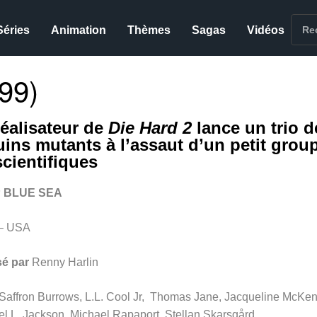
Séries
Animation
Thèmes
Sagas
Vidéos
99)
réalisateur de
Die Hard 2
lance un trio d
uins mutants à l’assaut d’un petit grou
scientifiques
 BLUE SEA
– USA
sé par
Renny Harlin
Saffron Burrows, L.L. Cool Jr, Thomas Jane, Jacqueline McKen
l L. Jackson, Michael Rapaport, Stellan Skarsgård