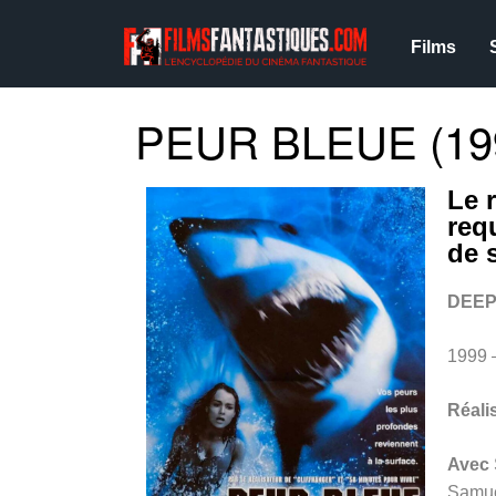
Films
PEUR BLEUE (19
Le 
req
de 
DEEP
1999 
Réali
Avec
Samue