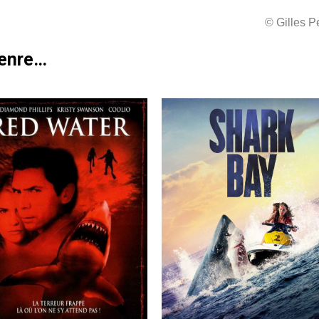
© Gilles 
genre…