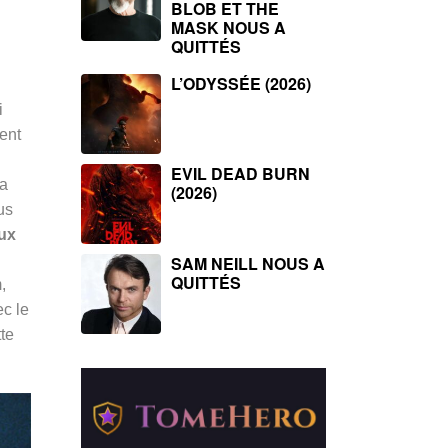
BLOB ET THE
MASK NOUS A
QUITTÉS
L’ODYSSÉE (2026)
i
ment
EVIL DEAD BURN
la
(2026)
us
aux
SAM NEILL NOUS A
QUITTÉS
,
c le
te