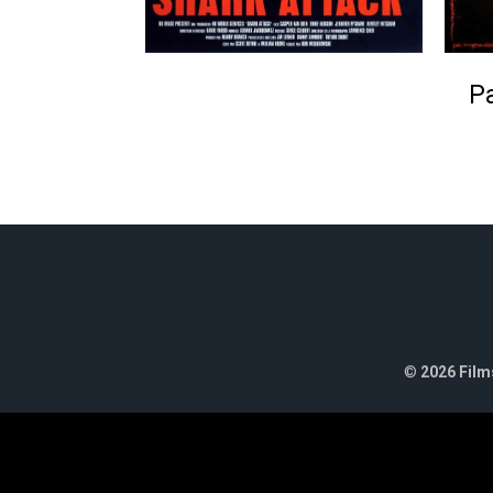
Pa
©
2026 Films