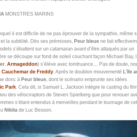
MA
MONSTRES MARINS
quel il est difficile de ne pas éprouver de la sympathie, même s
 et la subtilité. Dès ses prémisses,
Peur bleue
ne fait effective
odels s’ébattent sur un catamaran avant d’être attaqués par un
re se découpe sur fond de soleil couchant façon Michael Bay, 
fer
,
Armageddon
) s’élève avec tonitruance… Pas de doute, no
u
Cauchemar de Freddy
. Après le doublon mouvementé
L’île 
que donc à
Peur bleue
, dont le scénario emprunte ses idées
ic Park
. Cela dit, si Samuel L. Jackson intègre le casting du film
ieu des vélociraptors de Steven Spielberg que pour renouer ave
ommes s’étant entendus à merveilles pendant le tournage de cet
du
Nikita
de Luc Besson.