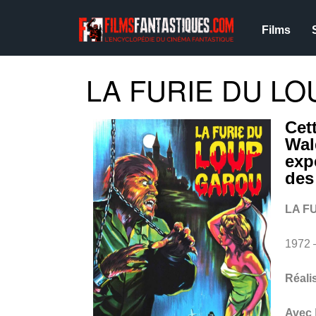
Films
LA FURIE DU LO
Cet
Wal
exp
des
LA F
1972
Réali
Avec