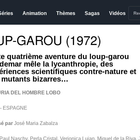
Séries
Animation
Thèmes
Sagas
Vidéos
UP-GAROU (1972)
te quatrième aventure du loup-garou
demar mêle la lycanthropie, des
ériences scientifiques contre-nature et
 mutants bizarres…
URIA DEL HOMBRE LOBO
 – ESPAGNE
sé par
José Maria Zabalza
Paul Naschy, Perla Cristal, Verionica Lujan, Miguel de la Riva,