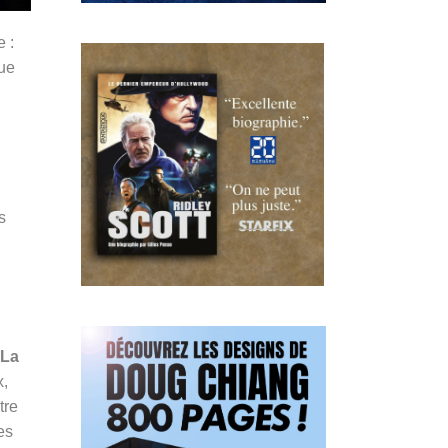
 :
que
s
La
x,
tre
es