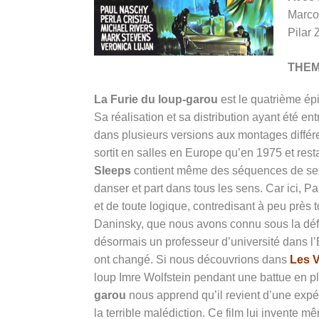
Marco
Pilar Z
THE
La Furie du loup-garou
est le quatrième ép
Sa réalisation et sa distribution ayant été e
dans plusieurs versions aux montages différen
sortit en salles en Europe qu’en 1975 et res
Sleeps
contient même des séquences de sexe 
danser et part dans tous les sens. Car ici, Pau
et de toute logique, contredisant à peu près
Daninsky, que nous avons connu sous la défro
désormais un professeur d’université dans l
ont changé. Si nous découvrions dans
Les V
loup Imre Wolfstein pendant une battue en p
garou
nous apprend qu’il revient d’une expéd
la terrible malédiction. Ce film lui invente