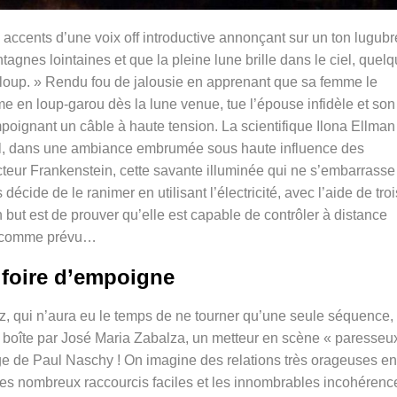
accents d’une voix off introductive annonçant sur un ton lugubre
gnes lointaines et que la pleine lune brille dans le ciel, quel
loup. »
Rendu fou de jalousie en apprenant que sa femme le
e en loup-garou dès la lune venue, tue l’épouse infidèle et son
mpoignant un câble à haute tension.
La scientifique Ilona Ellman
ueil, dans une ambiance embrumée sous haute influence des
eur Frankenstein, cette savante illuminée qui ne s’embarrasse
cide de le ranimer en utilisant l’électricité, avec l’aide de troi
but est de prouver qu’elle est capable de contrôler à distance
ra comme prévu…
 foire d’empoigne
, qui n’aura eu le temps de ne tourner qu’une seule séquence,
 boîte par
José Maria Zabalza, un metteur en scène « paresseu
ge de Paul Naschy ! On imagine des relations très orageuses en
les nombreux raccourcis faciles et les innombrables incohérenc