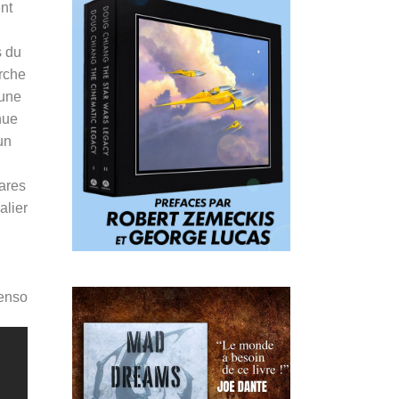
nt
s du
rche
 une
nue
un
lares
alier
Penso