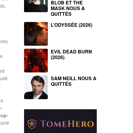
BLOB ET THE
de,
MASK NOUS A
QUITTÉS
L’ODYSSÉE (2026)
sky.
e
EVIL DEAD BURN
ne
(2026)
ied
SAM NEILL NOUS A
uité
QUITTÉS
r
nt
e-
oup-
racté