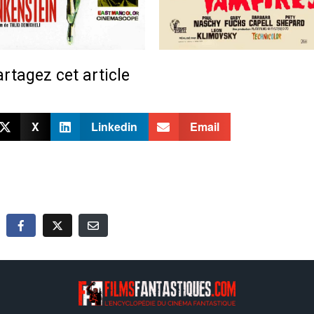
rtagez cet article
X
Linkedin
Email