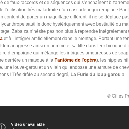
ré de faux-raccords et de séquences qui s’enchaînent bizarreme
 de l’utilisation très maladroite d’un cascadeur qui remplace Paul
ontent de porter un maquillage différent, il ne se déplace pa
 lycanthrope sautille donc
hystériquement avec bestialité ou ma
ntage, Zabalza n’hésite pas non plus à reprendre intégralement
la
et à l’intégrer artificiellement dans le montage. Portant une te
aldemar agresse ainsi un homme et sa fille dans leur bicoque d’
e foire d’empoigne qui mélange les intrigues amoureuses de soap
che derrière un masque à la
Fantôme de l’opéra
), les hippies hi
, une louve-garou et un vilain qui endosse une armure de chev
thons ! Très drôle au second degré,
La Furie du loup-garou
a
© Gilles 