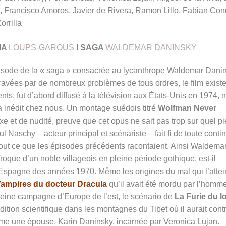
, Francisco Amoros, Javier de Rivera, Ramon Lillo, Fabian Con
orrilla
MA
LOUPS-GAROUS
I SAGA
WALDEMAR DANINSKY
isode de la « saga » consacrée au lycanthrope Waldemar Danin
ntravées par de nombreux problèmes de tous ordres, le film exist
ts, fut d’abord diffusé à la télévision aux États-Unis en 1974, 
ta inédit chez nous. Un montage suédois titré
Wolfman Never
et de nudité, preuve que cet opus ne sait pas trop sur quel p
l Naschy – acteur principal et scénariste – fait fi de toute contin
 tout ce que les épisodes précédents racontaient. Ainsi Waldema
que d’un noble villageois en pleine période gothique, est-il
’Espagne des années 1970. Même les origines du mal qui l’attei
ampires du docteur Dracula
qu’il avait été mordu par l’homm
leine campagne d’Europe de l’est, le scénario de
La Furie du l
ition scientifique dans les montagnes du Tibet où il aurait cont
 même une épouse, Karin Daninsky, incarnée par Veronica Lujan.