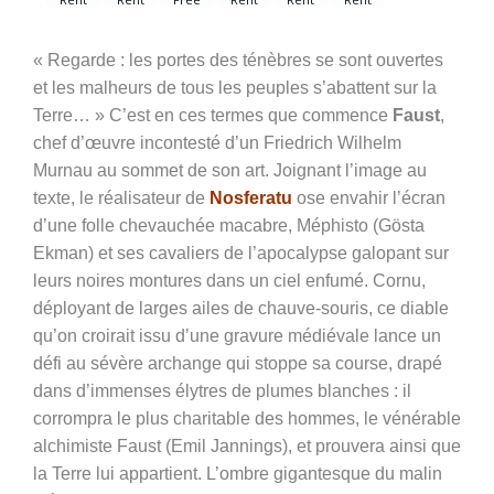
« Regarde : les portes des ténèbres se sont ouvertes
et les malheurs de tous les peuples s’abattent sur la
Terre… » C’est en ces termes que commence
Faust
,
chef d’œuvre incontesté d’un Friedrich Wilhelm
Murnau au sommet de son art. Joignant l’image au
texte, le réalisateur de
Nosferatu
ose envahir l’écran
d’une folle chevauchée macabre, Méphisto (Gösta
Ekman) et ses cavaliers de l’apocalypse galopant sur
leurs noires montures dans un ciel enfumé. Cornu,
déployant de larges ailes de chauve-souris, ce diable
qu’on croirait issu d’une gravure médiévale lance un
défi au sévère archange qui stoppe sa course, drapé
dans d’immenses élytres de plumes blanches : il
corrompra le plus charitable des hommes, le vénérable
alchimiste Faust (Emil Jannings), et prouvera ainsi que
la Terre lui appartient. L’ombre gigantesque du malin