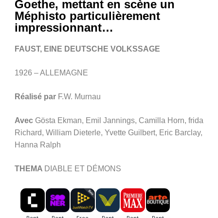
Goethe, mettant en scène un
Méphisto particulièrement
impressionnant…
FAUST, EINE DEUTSCHE VOLKSSAGE
1926 – ALLEMAGNE
Réalisé par
F.W. Murnau
Avec
Gösta Ekman, Emil Jannings, Camilla Horn, frida
Richard, William Dieterle, Yvette Guilbert, Eric Barclay,
Hanna Ralph
THEMA
DIABLE ET DÉMONS