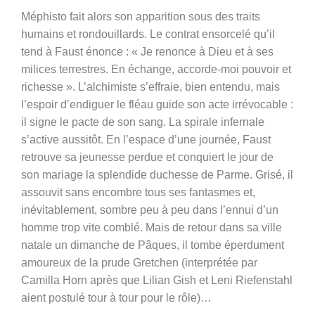
Méphisto fait alors son apparition sous des traits
humains et rondouillards. Le contrat ensorcelé qu’il
tend à Faust énonce : « Je renonce à Dieu et à ses
milices terrestres. En échange, accorde-moi pouvoir et
richesse ». L’alchimiste s’effraie, bien entendu, mais
l’espoir d’endiguer le fléau guide son acte irrévocable :
il signe le pacte de son sang. La spirale infernale
s’active aussitôt. En l’espace d’une journée, Faust
retrouve sa jeunesse perdue et conquiert le jour de
son mariage la splendide duchesse de Parme. Grisé, il
assouvit sans encombre tous ses fantasmes et,
inévitablement, sombre peu à peu dans l’ennui d’un
homme trop vite comblé. Mais de retour dans sa ville
natale un dimanche de Pâques, il tombe éperdument
amoureux de la prude Gretchen (interprétée par
Camilla Horn après que Lilian Gish et Leni Riefenstahl
aient postulé tour à tour pour le rôle)…