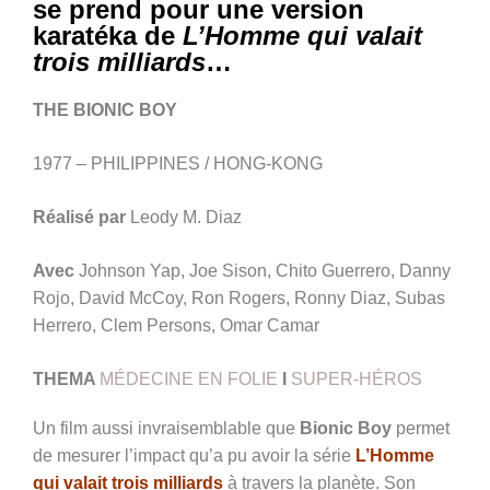
se prend pour une version
karatéka de
L’Homme qui valait
trois milliards
…
THE BIONIC BOY
1977 – PHILIPPINES / HONG-KONG
Réalisé par
Leody M. Diaz
Avec
Johnson Yap, Joe Sison, Chito Guerrero, Danny
Rojo, David McCoy, Ron Rogers, Ronny Diaz, Subas
Herrero, Clem Persons, Omar Camar
THEMA
MÉDECINE EN FOLIE
I
SUPER-HÉROS
Un film aussi invraisemblable que
Bionic Boy
permet
de mesurer l’impact qu’a pu avoir la série
L’Homme
qui valait trois milliards
à travers la planète. Son