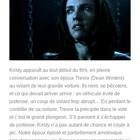
Kirsty apparaît au tout début du film, en pleine
conversation avec son époux Trevor (Dean Winters)
au volant de leur grande voiture. Ils rient, se bécotent,
et ce qui devait arriver arrive : un véhicule évité de
justesse, un coup de volant trop abrupt… En perdant le
contrôle de sa voiture, Trevor la précipite dans le vide
et c’est le grand plongeon. S’il parvient à s’échapper
de justesse, Kirsty n’a pas autant de chance et coule à
pic. Notre époux éploré et partiellement amnésique