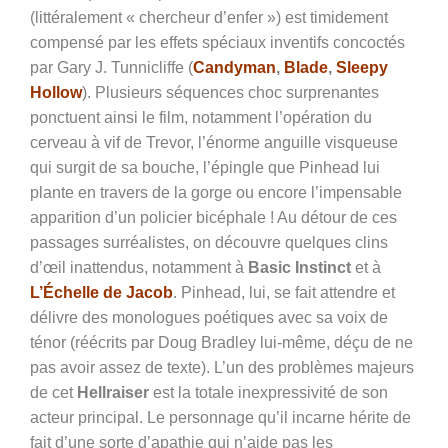
(littéralement « chercheur d’enfer ») est timidement
compensé par les effets spéciaux inventifs concoctés
par Gary J. Tunnicliffe (
Candyman
,
Blade
,
Sleepy
Hollow
). Plusieurs séquences choc surprenantes
ponctuent ainsi le film, notamment l’opération du
cerveau à vif de Trevor, l’énorme anguille visqueuse
qui surgit de sa bouche, l’épingle que Pinhead lui
plante en travers de la gorge ou encore l’impensable
apparition d’un policier bicéphale ! Au détour de ces
passages surréalistes, on découvre quelques clins
d’œil inattendus, notamment à
Basic Instinct
et à
L’Échelle de Jacob
. Pinhead, lui, se fait attendre et
délivre des monologues poétiques avec sa voix de
ténor (réécrits par Doug Bradley lui-même, déçu de ne
pas avoir assez de texte). L’un des problèmes majeurs
de cet
Hellraiser
est la totale inexpressivité de son
acteur principal. Le personnage qu’il incarne hérite de
fait d’une sorte d’apathie qui n’aide pas les