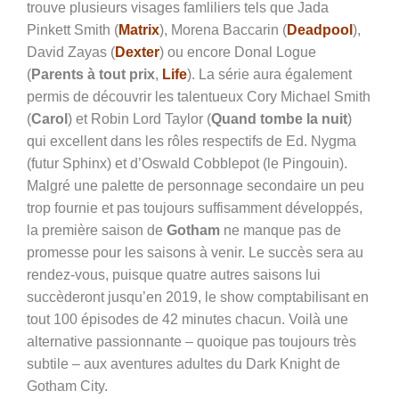
trouve plusieurs visages famliliers tels que Jada
Pinkett Smith (
Matrix
), Morena Baccarin (
Deadpool
),
David Zayas (
Dexter
) ou encore Donal Logue
(
Parents à tout prix
,
Life
). La série aura également
permis de découvrir les talentueux Cory Michael Smith
(
Carol
) et Robin Lord Taylor (
Quand tombe la nuit
)
qui excellent dans les rôles respectifs de Ed. Nygma
(futur Sphinx) et d’Oswald Cobblepot (le Pingouin).
Malgré une palette de personnage secondaire un peu
trop fournie et pas toujours suffisamment développés,
la première saison de
Gotham
ne manque pas de
promesse pour les saisons à venir. Le succès sera au
rendez-vous, puisque quatre autres saisons lui
succèderont jusqu’en 2019, le show comptabilisant en
tout 100 épisodes de 42 minutes chacun. Voilà une
alternative passionnante – quoique pas toujours très
subtile – aux aventures adultes du Dark Knight de
Gotham City.