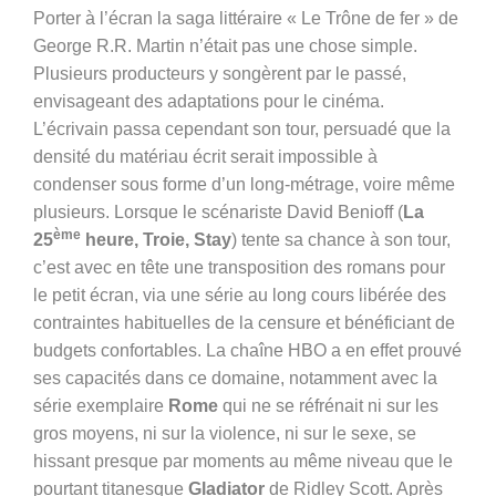
Porter à l’écran la saga littéraire « Le Trône de fer » de
George R.R. Martin n’était pas une chose simple.
Plusieurs producteurs y songèrent par le passé,
envisageant des adaptations pour le cinéma.
L’écrivain passa cependant son tour, persuadé que la
densité du matériau écrit serait impossible à
condenser sous forme d’un long-métrage, voire même
plusieurs. Lorsque le scénariste David Benioff (
La
ème
25
heure, Troie, Stay
) tente sa chance à son tour,
c’est avec en tête une transposition des romans pour
le petit écran, via une série au long cours libérée des
contraintes habituelles de la censure et bénéficiant de
budgets confortables. La chaîne HBO a en effet prouvé
ses capacités dans ce domaine, notamment avec la
série exemplaire
Rome
qui ne se réfrénait ni sur les
gros moyens, ni sur la violence, ni sur le sexe, se
hissant presque par moments au même niveau que le
pourtant titanesque
Gladiator
de Ridley Scott. Après