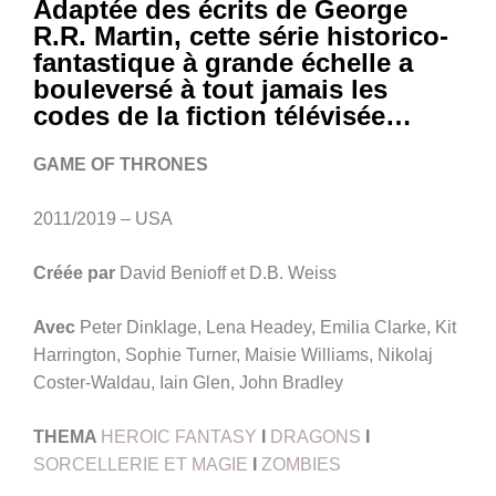
Adaptée des écrits de George
R.R. Martin, cette série historico-
fantastique à grande échelle a
bouleversé à tout jamais les
codes de la fiction télévisée…
GAME OF THRONES
2011/2019 – USA
Créée par
David Benioff et D.B. Weiss
Avec
Peter Dinklage, Lena Headey, Emilia Clarke, Kit
Harrington, Sophie Turner, Maisie Williams, Nikolaj
Coster-Waldau, Iain Glen, John Bradley
THEMA
HEROIC FANTASY
I
DRAGONS
I
SORCELLERIE ET MAGIE
I
ZOMBIES