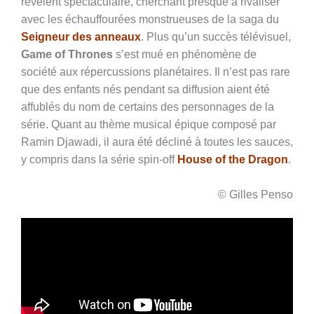
révèlent spectaculaire, cherchant presque à rivaliser
avec les échauffourées monstrueuses de la saga du
Seigneur des anneaux
. Plus qu’un succès télévisuel,
Game of Thrones
s’est mué en phénomène de
société aux répercussions planétaires. Il n’est pas rare
que des enfants nés pendant sa diffusion aient été
affublés du nom de certains des personnages de la
série. Quant au thème musical épique composé par
Ramin
Djawadi, il aura été décliné à toutes les sauces,
y compris dans la série spin-off
House of the Dragon
.
© Gilles Penso