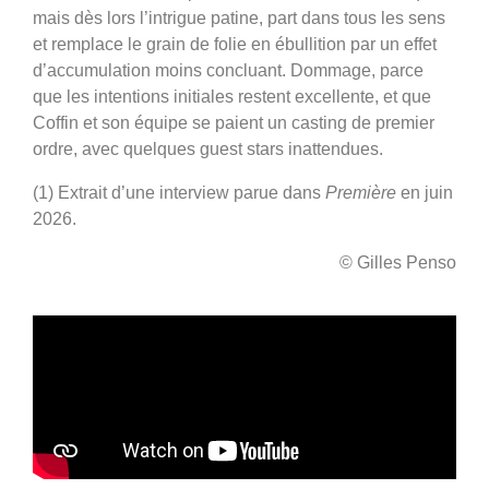
mais dès lors l’intrigue patine, part dans tous les sens
et remplace le grain de folie en ébullition par un effet
d’accumulation moins concluant. Dommage, parce
que les intentions initiales restent excellente, et que
Coffin et son équipe se paient un casting de premier
ordre, avec quelques guest stars inattendues.
(1) Extrait d’une interview parue dans
Première
en juin
2026.
© Gilles Penso