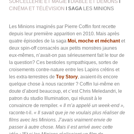
SORCELLERIE ET MAGIE
I
DIABLE ET DÉMONS
I
CINÉMA ET TÉLÉVISION
I SAGA
LES MINIONS
Les Minions imaginés par Pierre Coffin font recette
depuis leur première apparition en 2010. Mais après
quatre épisodes de la saga
Moi, moche et méchant
et
deux spin-off consacrés aux petits monstres jaunes
eux-mêmes, n’avait-on pas sérieusement fait le tour de
la question? Ces bestioles sympathiques, sortes de
croisements contre-nature entre les Lapins crétins et
les extra-terrestres de
Toy Story
, avaient-ils encore
quelque chose à nous raconter ? Coffin lui-même en
doute d’abord beaucoup, et c’est Chris Meledandri, le
patron du studio Illumination, qui réussit à le
convaincre de rempiler. «
Il m’a appelé un week-end »,
raconte-t-il.
« Il savait que je ne voulais plus réaliser de
films avec les Minions. J’avais vraiment envie de
passer à autre chose. Mais il est arrivé avec cette