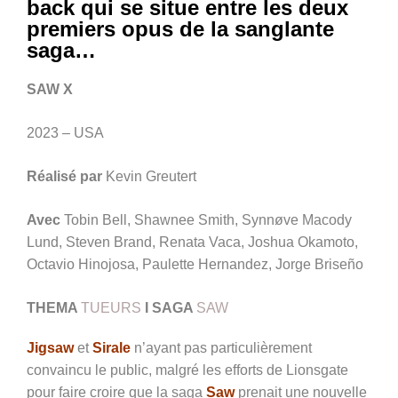
back qui se situe entre les deux
premiers opus de la sanglante
saga…
SAW X
2023 – USA
Réalisé par
Kevin Greutert
Avec
Tobin Bell, Shawnee Smith, Synnøve Macody
Lund, Steven Brand, Renata Vaca, Joshua Okamoto,
Octavio Hinojosa, Paulette Hernandez, Jorge Briseño
THEMA
TUEURS
I SAGA
SAW
Jigsaw
et
Sirale
n’ayant pas particulièrement
convaincu le public, malgré les efforts de Lionsgate
pour faire croire que la saga
Saw
prenait une nouvelle