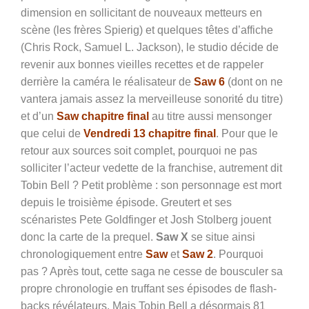
dimension en sollicitant de nouveaux metteurs en
scène (les frères Spierig) et quelques têtes d’affiche
(Chris Rock, Samuel L. Jackson), le studio décide de
revenir aux bonnes vieilles recettes et de rappeler
derrière la caméra le réalisateur de
Saw 6
(dont on ne
vantera jamais assez la merveilleuse sonorité du titre)
et d’un
Saw chapitre final
au titre aussi mensonger
que celui de
Vendredi 13 chapitre final
. Pour que le
retour aux sources soit complet, pourquoi ne pas
solliciter l’acteur vedette de la franchise, autrement dit
Tobin Bell ? Petit problème : son personnage est mort
depuis le troisième épisode. Greutert et ses
scénaristes Pete Goldfinger et Josh Stolberg jouent
donc la carte de la prequel.
Saw X
se situe ainsi
chronologiquement entre
Saw
et
Saw 2
. Pourquoi
pas ? Après tout, cette saga ne cesse de bousculer sa
propre chronologie en truffant ses épisodes de flash-
backs révélateurs. Mais Tobin Bell a désormais 81