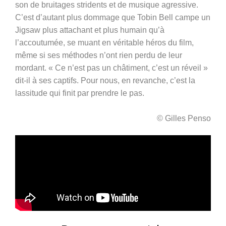
son de bruitages stridents et de musique agressive.
C’est d’autant plus dommage que Tobin Bell campe un
Jigsaw plus attachant et plus humain qu’à
l’accoutumée, se muant en véritable héros du film,
même si ses méthodes n’ont rien perdu de leur
mordant. « Ce n’est pas un châtiment, c’est un réveil »
dit-il à ses captifs. Pour nous, en revanche, c’est la
lassitude qui finit par prendre le pas.
© Gilles Penso