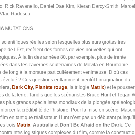
o, Rick Ravanello, Daniel Dae Kim, Kieran Darcy-Smith, Marce
, Vlad Radescu
MA
MUTATIONS
scientifiques réelles selon lesquelles plusieurs grottes très
e de l’Est, recèlent des formes de vies nouvelles qui ont
ques. À la fin des années 80, par exemple, plus de trente
riées dans les cavernes souterraines de Movila en Roumanie,
s de long à la morsure particulièrement venimeuse. D’où ces
s évolué ? Ces questions enflamment bientôt l’imagination du
iers,
Dark City
,
Planète rouge
, la trilogie
Matrix
) et le poussen
illes de la terre. Tandis que les scénaristes Bruce Hunt et Tegan 
ns des plus grands spécialistes mondiaux de la plongée spéléolog
enforcer la crédibilité de l’histoire. Pour la mise en scène, Maso
 film en tant que réalisateur, Hunt n’est pas un débutant puisqu’i
 les trois
Matrix
,
Australia
et
Don’t Be Afraid on the Dark
. Ce
contraintes logistiques complexes du film, comme la constructio