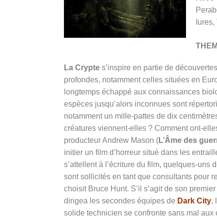
Perab
Iures
THE
La Crypte
s’inspire en partie de découvertes 
profondes, notamment celles situées en Europ
longtemps échappé aux connaissances biologi
espèces jusqu’alors inconnues sont réperto
notamment un mille-pattes de dix centimètre
créatures viennent-elles ? Comment ont-elle
producteur Andrew Mason (
L’Âme des guerr
initier un film d’horreur situé dans les entra
s’attellent à l’écriture du film, quelques-u
sont sollicités en tant que consultants pour r
choisit Bruce Hunt. S’il s’agit de son premier
dirigea les secondes équipes de
Dark City
,
solide technicien se confronte sans mal aux 