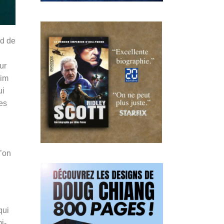
nd de
ur
Kim
ui
es
u’on
qui
i-