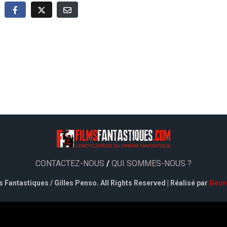
CONTACTEZ-NOUS
/
QUI SOMMES-NOUS ?
 Fantastiques / Gilles Penso. All Rights Reserved | Réalisé par
Geor