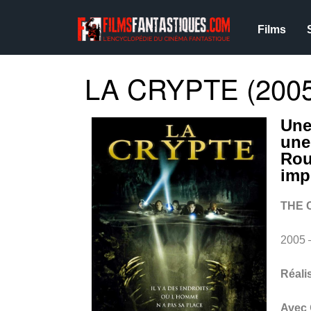
Films
LA CRYPTE (2005
Une
une
Rou
imp
THE 
2005 
Réali
Avec