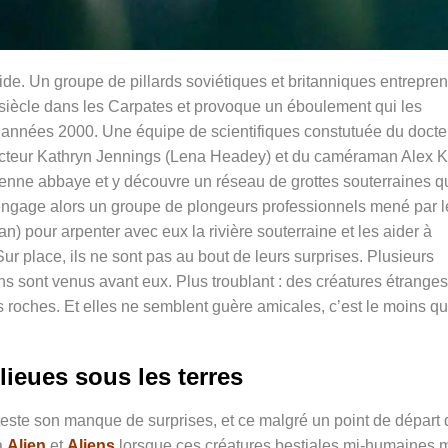
ide. Un groupe de pillards soviétiques et britanniques entrepre
siècle dans les Carpates et provoque un éboulement qui les
s années 2000. Une équipe de scientifiques constutuée du docte
cteur Kathryn Jennings (
Lena Headey)
et du caméraman Alex 
ancienne abbaye et y découvre un réseau de grottes souterraines q
ï engage alors un groupe de plongeurs professionnels mené par l
ian
) pour arpenter avec eux la rivière souterraine et les aider à
Sur place, ils ne sont pas au bout de leurs surprises. Plusieurs
ns sont venus avant eux. Plus troublant : des créatures étranges
 roches. Et elles ne semblent guère amicales, c’est le moins q
lieues sous les terres
este son manque de surprises, et ce malgré un point de départ 
à
Alien
et
Aliens
lorsque ces créatures bestiales mi-humaines m