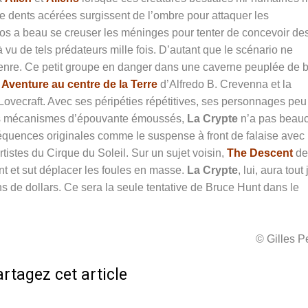
e dents acérées surgissent de l’ombre pour attaquer les
los a beau se creuser les méninges pour tenter de concevoir de
 vu de tels prédateurs mille fois. D’autant que le scénario ne
enre. Ce petit groupe en danger dans une caverne peuplée de 
e
Aventure au centre de la Terre
d’
Alfredo B. Crevenna et la
Lovecraft. Avec ses péripéties répétitives, ses personnages peu
t ses mécanismes d’épouvante émoussés,
La Crypte
n’a pas beau
équences originales comme le suspense à front de falaise avec
istes du Cirque du Soleil. Sur un sujet voisin,
The Descent
de
nt et sut déplacer les foules en masse.
La Crypte
, lui, aura tout
s de dollars. Ce sera la seule tentative de
Bruce Hunt dans le
© Gilles 
rtagez cet article