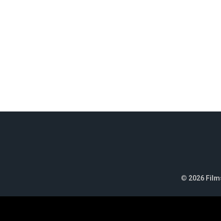
©
2026 Films