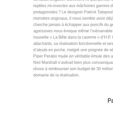
reptiles mi-insectes aux mâchoires garnies d
protagonistes ? Le designer Patrick Tatopou
monstres originaux, il nous semble avoir déjà
cherche jamais à échapper aux poncifs du g
agressives nous évoque même l’inénarrabl
nouvelle « La Bête dans la caverne » d’H.P. 
attachants, sa réalisation fonctionnelle e
d’atouts en poche, malgré une poignée de s
Piper Perabo muée en véritable émule des art
Neil Marshall s’avérait bien plus convainqua
réussi à rembourser son budget de 30 million
domaine de la réalisation.
Pa