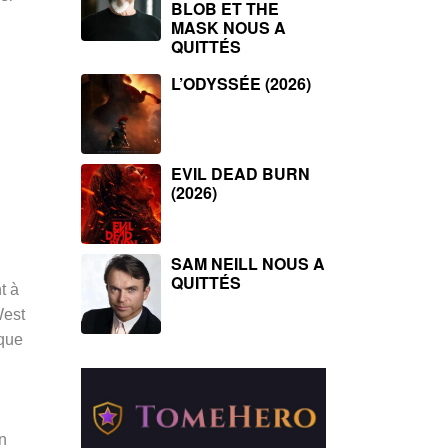
BLOB ET THE
l
MASK NOUS A
QUITTÉS
L’ODYSSÉE (2026)
EVIL DEAD BURN
(2026)
SAM NEILL NOUS A
QUITTÉS
t à
West
ique
n
l
n