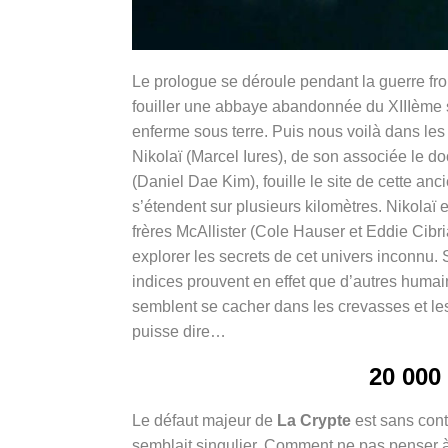
Le prologue se déroule pendant la guerre fro
fouiller une abbaye abandonnée du XIIIème 
enferme sous terre. Puis nous voilà dans le
Nikolaï (
Marcel Iures)
, de son associée le do
(
Daniel Dae Kim)
, fouille le site de cette 
s’étendent sur plusieurs kilomètres. Nikola
frères McAllister (
Cole Hauser et Eddie Cibr
explorer les secrets de cet univers inconnu. 
indices prouvent en effet que d’autres humai
semblent se cacher dans les crevasses et les
puisse dire…
20 000 
Le défaut majeur de
La Crypte
est sans cont
semblait singulier. Comment ne pas penser 