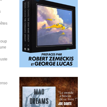
s
bêtes
coup
 une
 juste
Penso