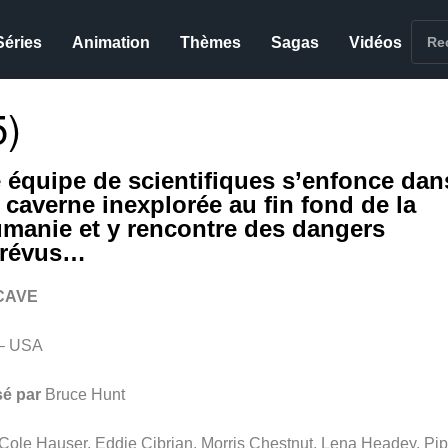
Séries
Animation
Thèmes
Sagas
Vidéos
)
 équipe de scientifiques s’enfonce dan
 caverne inexplorée au fin fond de la
manie et y rencontre des dangers
révus…
CAVE
– USA
sé par
Bruce Hunt
Cole Hauser, Eddie Cibrian, Morris Chestnut, Lena Headey, Pip