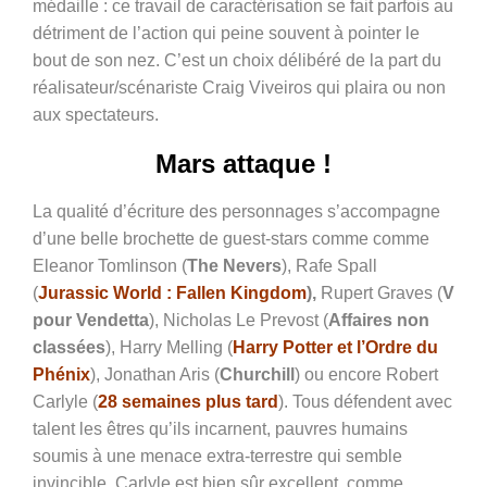
médaille : ce travail de caractérisation se fait parfois au
détriment de l’action qui peine souvent à pointer le
bout de son nez. C’est un choix délibéré de la part du
réalisateur/scénariste Craig Viveiros qui plaira ou non
aux spectateurs.
Mars attaque !
La qualité d’écriture des personnages s’accompagne
d’une belle brochette de guest-stars comme comme
Eleanor Tomlinson (
The Nevers
), Rafe Spall
(
Jurassic World : Fallen Kingdom
),
Rupert Graves (
V
pour Vendetta
), Nicholas Le Prevost (
Affaires non
classées
), Harry Melling (
Harry Potter et l’Ordre du
Phénix
), Jonathan Aris (
Churchill
) ou encore Robert
Carlyle (
28 semaines plus tard
). Tous défendent avec
talent les êtres qu’ils incarnent, pauvres humains
soumis à une menace extra-terrestre qui semble
invincible. Carlyle est bien sûr excellent, comme